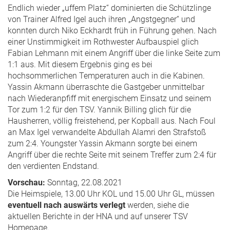
Endlich wieder „uffem Platz“ dominierten die Schützlinge
von Trainer Alfred Igel auch ihren „Angstgegner“ und
konnten durch Niko Eckhardt früh in Führung gehen. Nach
einer Unstimmigkeit im Rothwester Aufbauspiel glich
Fabian Lehmann mit einem Angriff über die linke Seite zum
1:1 aus. Mit diesem Ergebnis ging es bei
hochsommerlichen Temperaturen auch in die Kabinen.
Yassin Akmann überraschte die Gastgeber unmittelbar
nach Wiederanpfiff mit energischem Einsatz und seinem
Tor zum 1:2 für den TSV. Yannik Billing glich für die
Hausherren, völlig freistehend, per Kopball aus. Nach Foul
an Max Igel verwandelte Abdullah Alamri den Strafstoß
zum 2:4. Youngster Yassin Akmann sorgte bei einem
Angriff über die rechte Seite mit seinem Treffer zum 2:4 für
den verdienten Endstand.
Vorschau:
Sonntag, 22.08.2021
Die Heimspiele, 13.00 Uhr KOL und 15.00 Uhr GL, müssen
eventuell nach auswärts verlegt
werden, siehe die
aktuellen Berichte in der HNA und auf unserer TSV
Homepage.