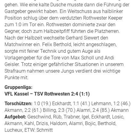
gehen. Wie eine kalte Dusche musste dann die Führung der
Gastgeber gewirkt haben. Ein Weitschuss aus halblinker
Position schlug über dem verdutzten Rothwester Keeper
zum 1:0 im Tor ein. Rothwesten dominierte zwar den
Gegner, doch zum Halbzeitpfiff führten die Platzherren.
Nach der Halbzeit wechselte Gerhard Siewert den
Matchwinner ein. Felix Berthold, leicht angeschlagen,
sorgte mit feiner Technik und gutem Auge als
Vorlagengeber für die Tore von Max Scholl und Andi
Geisler. Trotz einiger gefährlicher Situationen in unserem
Strafraum nahmen unsere Jungs verdient drei wichtige
Punkte mit.
Gruppenliga:
VFL Kassel – TSV Rothwesten 2:4 (1:1)
Torschützen:
1:0 (19.) Eckhardt, 1:1 (41.) Lehmann, 1:2 (46.)
Akmann, 2:2 (61.) Billing, 2:3 (70.) Alamri, 2:4 (85.) Akmann
Aufgebot:
Geschwind, Rüb, Trabner, Igel, Eckhardt, Losic,
Akmann, Kahl, Drizis, Haldorn, Alamri, Bojic, Berthold,
Lucheux, ETW: Schmitt