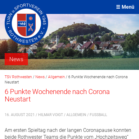
Menü
News
TSV Rothwesten
/
News
/
Allgemein
/
6 Punkte Wochenende nach Corona
Neustart
6 Punkte Wochenende nach Corona
Neustart
16. AUGUST 2021 / HILMAR VOIGT /
ALLGEMEIN
/
FUSSBALL
Am ersten Spieltag nach der langen Coronapause konnten
beide Rothwester Teams die Punkte vom „Hochzeitsweg“