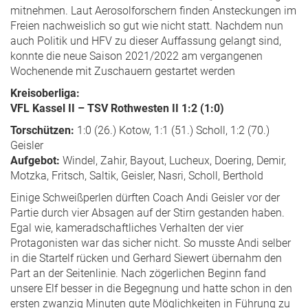
mitnehmen. Laut Aerosolforschern finden Ansteckungen im
Freien nachweislich so gut wie nicht statt. Nachdem nun
auch Politik und HFV zu dieser Auffassung gelangt sind,
konnte die neue Saison 2021/2022 am vergangenen
Wochenende mit Zuschauern gestartet werden
Kreisoberliga:
VFL Kassel II – TSV Rothwesten II 1:2 (1:0)
Torschützen:
1:0 (26.) Kotow, 1:1 (51.) Scholl, 1:2 (70.)
Geisler
Aufgebot:
Windel, Zahir, Bayout, Lucheux, Doering, Demir,
Motzka, Fritsch, Saltik, Geisler, Nasri, Scholl, Berthold
Einige Schweißperlen dürften Coach Andi Geisler vor der
Partie durch vier Absagen auf der Stirn gestanden haben.
Egal wie, kameradschaftliches Verhalten der vier
Protagonisten war das sicher nicht. So musste Andi selber
in die Startelf rücken und Gerhard Siewert übernahm den
Part an der Seitenlinie. Nach zögerlichen Beginn fand
unsere Elf besser in die Begegnung und hatte schon in den
ersten zwanzig Minuten gute Möglichkeiten in Führung zu