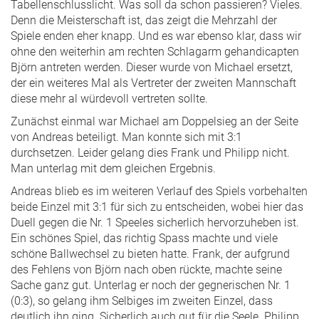
Tabellenschlusslicht. Was soll da schon passieren? Vieles.
Denn die Meisterschaft ist, das zeigt die Mehrzahl der
Spiele enden eher knapp. Und es war ebenso klar, dass wir
ohne den weiterhin am rechten Schlagarm gehandicapten
Björn antreten werden. Dieser wurde von Michael ersetzt,
der ein weiteres Mal als Vertreter der zweiten Mannschaft
diese mehr al würdevoll vertreten sollte.
Zunächst einmal war Michael am Doppelsieg an der Seite
von Andreas beteiligt. Man konnte sich mit 3:1
durchsetzen. Leider gelang dies Frank und Philipp nicht.
Man unterlag mit dem gleichen Ergebnis.
Andreas blieb es im weiteren Verlauf des Spiels vorbehalten
beide Einzel mit 3:1 für sich zu entscheiden, wobei hier das
Duell gegen die Nr. 1 Speeles sicherlich hervorzuheben ist.
Ein schönes Spiel, das richtig Spass machte und viele
schöne Ballwechsel zu bieten hatte. Frank, der aufgrund
des Fehlens von Björn nach oben rückte, machte seine
Sache ganz gut. Unterlag er noch der gegnerischen Nr. 1
(0:3), so gelang ihm Selbiges im zweiten Einzel, dass
deutlich ihn ging. Sicherlich auch gut für die Seele. Philipp