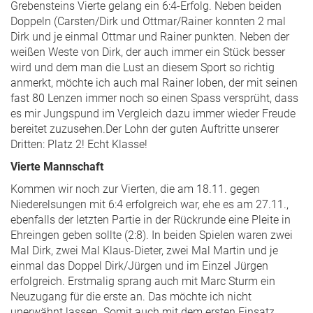
Grebensteins Vierte gelang ein 6:4-Erfolg. Neben beiden
Doppeln (Carsten/Dirk und Ottmar/Rainer konnten 2 mal
Dirk und je einmal Ottmar und Rainer punkten. Neben der
weißen Weste von Dirk, der auch immer ein Stück besser
wird und dem man die Lust an diesem Sport so richtig
anmerkt, möchte ich auch mal Rainer loben, der mit seinen
fast 80 Lenzen immer noch so einen Spass versprüht, dass
es mir Jungspund im Vergleich dazu immer wieder Freude
bereitet zuzusehen.Der Lohn der guten Auftritte unserer
Dritten: Platz 2! Echt Klasse!
Vierte Mannschaft
Kommen wir noch zur Vierten, die am 18.11. gegen
Niederelsungen mit 6:4 erfolgreich war, ehe es am 27.11.,
ebenfalls der letzten Partie in der Rückrunde eine Pleite in
Ehreingen geben sollte (2:8). In beiden Spielen waren zwei
Mal Dirk, zwei Mal Klaus-Dieter, zwei Mal Martin und je
einmal das Doppel Dirk/Jürgen und im Einzel Jürgen
erfolgreich. Erstmalig sprang auch mit Marc Sturm ein
Neuzugang für die erste an. Das möchte ich nicht
unerwähnt lassen. Somit auch mit dem ersten Einsatz