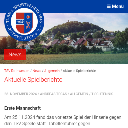
Menü
News
TSV Rothwesten
/
News
/
Allgemein
/
Aktuelle Spielberichte
Aktuelle Spielberichte
28. NOVEMBER 2024 / ANDREAS TEGAS /
ALLGEMEIN
/
TISCHTENNIS
Erste Mannschaft
Am 25.11.2024 fand das vorletzte Spiel der Hinserie gegen
den TSV Speele statt. Tabellenführer gegen