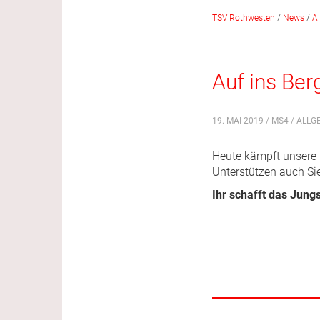
TSV Rothwesten
/
News
/
A
Auf ins Ber
19. MAI 2019 / MS4 /
ALLG
Heute kämpft unsere 
Unterstützen auch S
Ihr schafft das Jungs