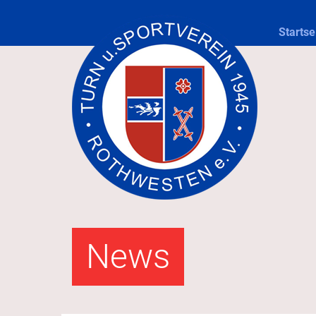
Startse
News