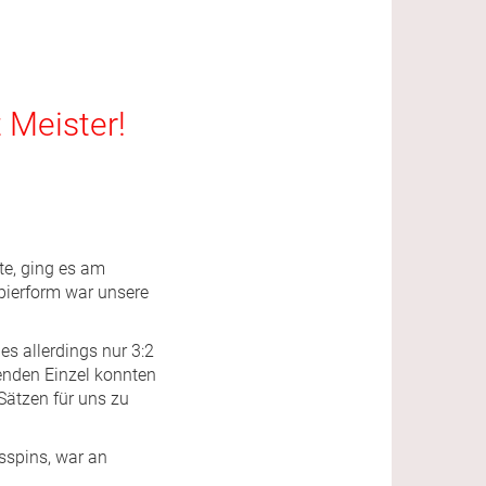
 Meister!
te, ging es am
pierform war unsere
s allerdings nur 3:2
enden Einzel konnten
ätzen für uns zu
sspins, war an