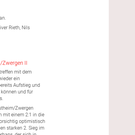
an.
er Rieth, Nils
m/Zwergen II
treffen mit dem
wieder ein
ereits Aufstieg und
 können und für
s.
Ostheim/Zwergen
n mit einem 2:1 in die
orsichtig optimistisch
en starken 2. Sieg im
hans, der sich in