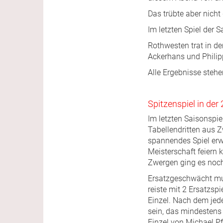
Das trübte aber nicht
Im letzten Spiel der
Rothwesten trat in de
Ackerhans und Philip
Alle Ergebnisse stehe
Spitzenspiel in de
Im letzten Saisonspie
Tabellendritten aus Z
spannendes Spiel erwa
Meisterschaft feiern
Zwergen ging es noch
Ersatzgeschwächt mu
reiste mit 2 Ersatzspi
Einzel. Nach dem jede
sein, das mindestens 
Einzel von Michael P