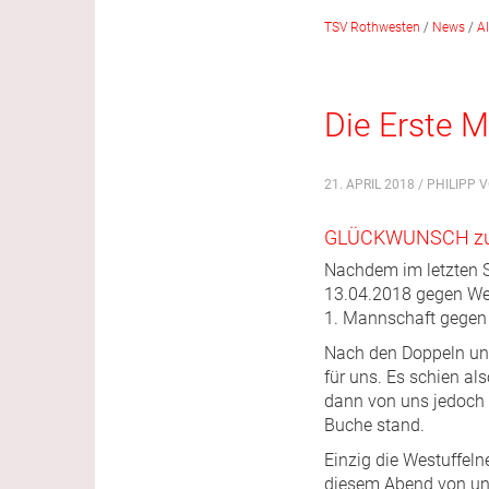
TSV Rothwesten
/
News
/
A
Die Erste 
21. APRIL 2018 / PHILIPP
GLÜCKWUNSCH zur 
Nachdem im letzten S
13.04.2018 gegen Wes
1. Mannschaft gegen d
Nach den Doppeln und
für uns. Es schien a
dann von uns jedoch 
Buche stand.
Einzig die Westuffe
diesem Abend von uns