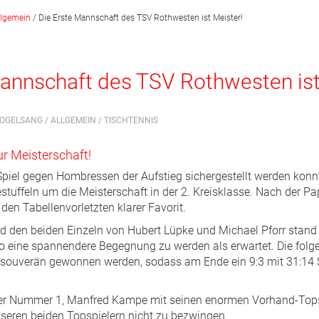
llgemein
/
Die Erste Mannschaft des TSV Rothwesten ist Meister!
Mannschaft des TSV Rothwesten ist
 VOGELSANG /
ALLGEMEIN
/
TISCHTENNIS
Meisterschaft!
piel gegen Hombressen der Aufstieg sichergestellt werden konn
tuffeln um die Meisterschaft in der 2. Kreisklasse. Nach der Pa
en Tabellenvorletzten klarer Favorit.
 den beiden Einzeln von Hubert Lüpke und Michael Pforr stand e
lso eine spannendere Begegnung zu werden als erwartet. Die folg
souverän gewonnen werden, sodass am Ende ein 9:3 mit 31:14 S
lner Nummer 1, Manfred Kampe mit seinen enormen Vorhand-Top
eren beiden Topspielern nicht zu bezwingen.