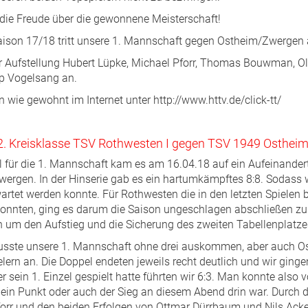
 die Freude über die gewonnene Meisterschaft!
 Saison 17/18 tritt unsere 1. Mannschaft gegen Ostheim/Zwergen 
r Aufstellung Hubert Lüpke, Michael Pforr, Thomas Bouwman, Oliv
p Vogelsang an.
n wie gewohnt im Internet unter http://www.httv.de/click-tt/
r 2. Kreisklasse TSV Rothwesten I gegen TSV 1949 Osthei
l für die 1. Mannschaft kam es am 16.04.18 auf ein Aufeinander
wergen. In der Hinserie gab es ein hartumkämpftes 8:8. Sodass 
rtet werden konnte. Für Rothwesten die in den letzten Spielen b
 konnten, ging es darum die Saison ungeschlagen abschließen zu
 um den Aufstieg und die Sicherung des zweiten Tabellenplatze
sste unsere 1. Mannschaft ohne drei auskommen, aber auch 
elern an. Die Doppel endeten jeweils recht deutlich und wir ginge
r sein 1. Einzel gespielt hatte führten wir 6:3. Man konnte also v
ein Punkt oder auch der Sieg an diesem Abend drin war. Durch d
forr und den beiden Erfolgen von Ottmar Dürrbaum und Nils Acker