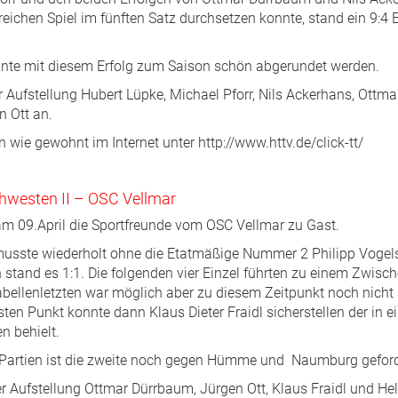
chen Spiel im fünften Satz durchsetzen konnte, stand ein 9:4 E
nnte mit diesem Erfolg zum Saison schön abgerundet werden.
r Aufstellung Hubert Lüpke, Michael Pforr, Nils Ackerhans, Ottm
 Ott an.
n wie gewohnt im Internet unter http://www.httv.de/click-tt/
hwesten II – OSC Vellmar
am 09.April die Sportfreunde vom OSC Vellmar zu Gast.
usste wiederholt ohne die Etatmäßige Nummer 2 Philipp Vogel
stand es 1:1. Die folgenden vier Einzel führten zu einem Zwisc
bellenletzten war möglich aber zu diesem Zeitpunkt noch nicht 
en Punkt konnte dann Klaus Dieter Fraidl sicherstellen der in ei
n behielt.
n Partien ist die zweite noch gegen Hümme und Naumburg geford
er Aufstellung Ottmar Dürrbaum, Jürgen Ott, Klaus Fraidl und H