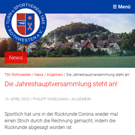
Menü
News
TSV Rothwesten
/
News
/
Allgemein
/
Die Jahreshauptversammlung steht an!
Die Jahreshauptversammlung steht an!
19. APRIL 2022 / PHILIPP VOGELSANG /
ALLGEMEIN
Sportlich hat uns in der Rückrunde Corona wieder mal
einen Strich durch die Rechnung gemacht, indem die
Rückrunde abgesagt worden ist.