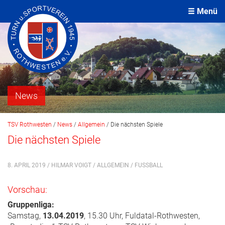
Menü
News
TSV Rothwesten
/
News
/
Allgemein
/
Die nächsten Spiele
Die nächsten Spiele
8. APRIL 2019 / HILMAR VOIGT /
ALLGEMEIN
/
FUSSBALL
Vorschau:
Gruppenliga:
Samstag,
13.04.2019
, 15.30 Uhr, Fuldatal-Rothwesten,