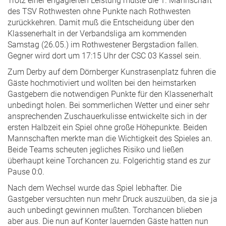
Trotz einer engagierten Leistung mußte die 1. Mannschaft
des TSV Rothwesten ohne Punkte nach Rothwesten
zurückkehren. Damit muß die Entscheidung über den
Klassenerhalt in der Verbandsliga am kommenden
Samstag (26.05.) im Rothwestener Bergstadion fallen.
Gegner wird dort um 17:15 Uhr der CSC 03 Kassel sein.
Zum Derby auf dem Dörnberger Kunstrasenplatz fuhren die
Gäste hochmotiviert und wollten bei den heimstarken
Gastgebern die notwendigen Punkte für den Klassenerhalt
unbedingt holen. Bei sommerlichen Wetter und einer sehr
ansprechenden Zuschauerkulisse entwickelte sich in der
ersten Halbzeit ein Spiel ohne große Höhepunkte. Beiden
Mannschaften merkte man die Wichtigkeit des Spieles an.
Beide Teams scheuten jegliches Risiko und ließen
überhaupt keine Torchancen zu. Folgerichtig stand es zur
Pause 0:0.
Nach dem Wechsel wurde das Spiel lebhafter. Die
Gastgeber versuchten nun mehr Druck auszuüben, da sie ja
auch unbedingt gewinnen mußten. Torchancen blieben
aber aus. Die nun auf Konter lauernden Gäste hatten nun