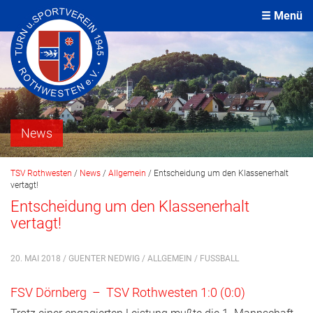
Menü
News
TSV Rothwesten
/
News
/
Allgemein
/
Entscheidung um den Klassenerhalt
vertagt!
Entscheidung um den Klassenerhalt
vertagt!
20. MAI 2018 / GUENTER NEDWIG /
ALLGEMEIN
/
FUSSBALL
FSV Dörnberg – TSV Rothwesten 1:0 (0:0)