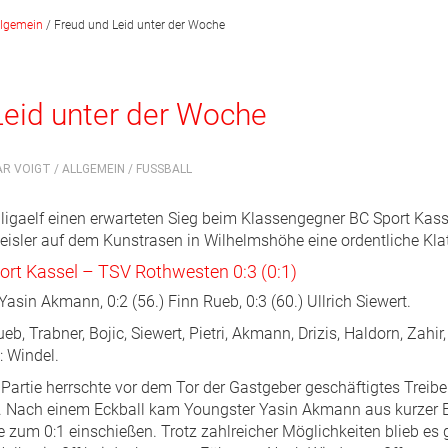
llgemein
/
Freud und Leid unter der Woche
Leid unter der Woche
AR VOIGT /
ALLGEMEIN
/
FUSSBALL
igaelf einen erwarteten Sieg beim Klassengegner BC Sport Kasse
isler auf dem Kunstrasen in Wilhelmshöhe eine ordentliche Kla
ort Kassel – TSV Rothwesten 0:3 (0:1)
 Yasin Akmann, 0:2 (56.) Finn Rueb, 0:3 (60.) Ullrich Siewert.
eb, Trabner, Bojic, Siewert, Pietri, Akmann, Drizis, Haldorn, Zahir
: Windel.
 Partie herrschte vor dem Tor der Gastgeber geschäftigtes Treibe
e. Nach einem Eckball kam Youngster Yasin Akmann aus kurzer 
 zum 0:1 einschießen. Trotz zahlreicher Möglichkeiten blieb es 