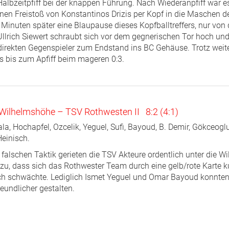
albzeitpfiff bei der knappen Führung. Nach Wiederanpfiff war e
inen Freistoß von Konstantinos Drizis per Kopf in die Maschen d
Minuten später eine Blaupause dieses Kopfballtreffers, nur von 
Ullrich Siewert schraubt sich vor dem gegnerischen Tor hoch un
 direkten Gegenspieler zum Endstand ins BC Gehäuse. Trotz weite
s bis zum Apfiff beim mageren 0:3.
 Wilhelmshöhe – TSV Rothwesten II 8:2 (4:1)
ala, Hochapfel, Ozcelik, Yeguel, Sufi, Bayoud, B. Demir, Gökceoglu
Heinisch.
r falschen Taktik gerieten die TSV Akteure ordentlich unter die 
u, dass sich das Rothwester Team durch eine gelb/rote Karte k
ich schwächte. Lediglich Ismet Yeguel und Omar Bayoud konnten 
eundlicher gestalten.