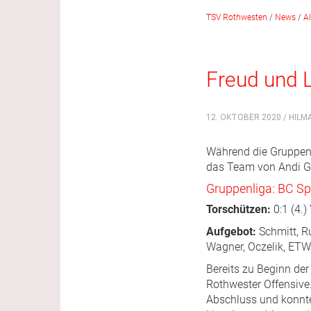
TSV Rothwesten
/
News
/
A
Freud und 
12. OKTOBER 2020 / HILM
Während die Gruppenl
das Team von Andi Ge
Gruppenliga: BC Sp
Torschützen:
0:1 (4.)
Aufgebot:
Schmitt, Ru
Wagner, Oczelik, ETW
Bereits zu Beginn der
Rothwester Offensiv
Abschluss und konnte