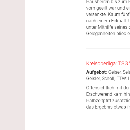
Hausherren bis zum H
vorn geeilt war und e
versenkte. Kaum fünf 
nach einem Eckball. 
unter Mithilfe seines
Gelegenheiten blieb e
Kreisoberliga: TSG
Aufgebot:
Geiser, Sel
Geisler, Scholl, ETW: 
Offensichtlich mit de
Erschwerend kam hinz
Halbzeitpfiff zusätzl
das Ergebnis etwas fr