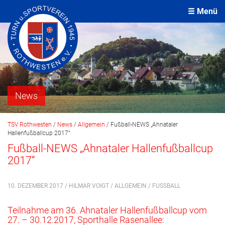
Menü
News
TSV Rothwesten
/
News
/
Allgemein
/
Fußball-NEWS „Ahnataler
Hallenfußballcup 2017“
Fußball-NEWS „Ahnataler Hallenfußballcup
2017“
10. DEZEMBER 2017 / HILMAR VOIGT /
ALLGEMEIN
/
FUSSBALL
Teilnahme am 36. Ahnataler Hallenfußballcup vom
27. – 30.12.2017, Sporthalle Rasenallee: