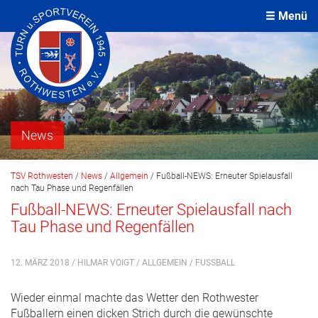
Menü
News
TSV Rothwesten
/
News
/
Allgemein
/
Fußball-NEWS: Erneuter Spielausfall
nach Tau Phase und Regenfällen
Fußball-NEWS: Erneuter Spielausfall nach
Tau Phase und Regenfällen
12. MÄRZ 2018 / HILMAR VOIGT /
ALLGEMEIN
/
FUSSBALL
Wieder einmal machte das Wetter den Rothwester
Fußballern einen dicken Strich durch die gewünschte