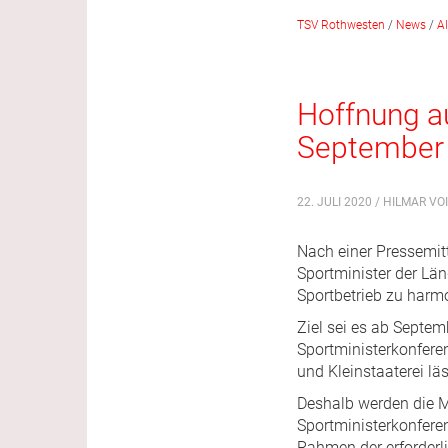
TSV Rothwesten
/
News
/
A
Hoffnung a
September
22. JULI 2020 / HILMAR VO
Nach einer Pressemit
Sportminister der Län
Sportbetrieb zu harmo
Ziel sei es ab Septe
Sportministerkonfere
und Kleinstaaterei lä
Deshalb werden die M
Sportministerkonfere
Rahmen der erforder