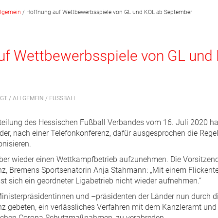
llgemein
/
Hoffnung auf Wettbewerbsspiele von GL und KOL ab September
uf Wettbewerbsspiele von GL und
IGT /
ALLGEMEIN
/
FUSSBALL
teilung des Hessischen Fußball Verbandes vom 16. Juli 2020 h
der, nach einer Telefonkonferenz, dafür ausgesprochen die Rege
nisieren.
mber wieder einen Wettkampfbetrieb aufzunehmen. Die Vorsitzen
nz, Bremens Sportsenatorin Anja Stahmann: „Mit einem Flicken
sst sich ein geordneter Ligabetrieb nicht wieder aufnehmen.“
inisterpräsidentinnen und –präsidenten der Länder nun durch d
nz gebeten, ein verlässliches Verfahren mit dem Kanzleramt un
lichen Corona Schutzmaßnahmen, zu verabreden.