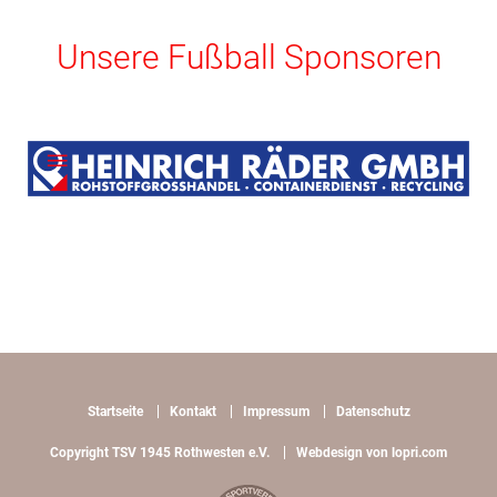
Unsere Fußball Sponsoren
Startseite
Kontakt
Impressum
Datenschutz
Copyright TSV 1945 Rothwesten e.V.
Webdesign von lopri.com