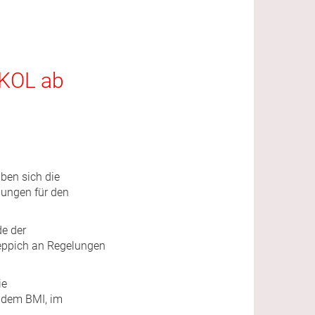
 KOL ab
aben sich die
lungen für den
de der
teppich an Regelungen
ie
d dem BMI, im