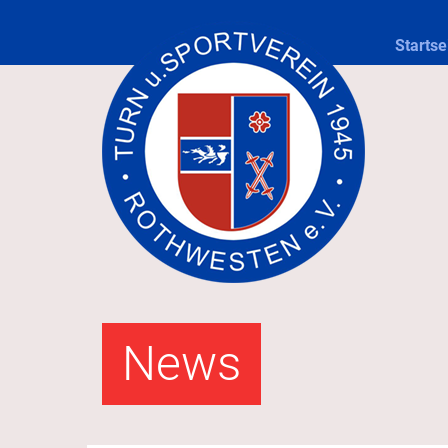
Startse
News