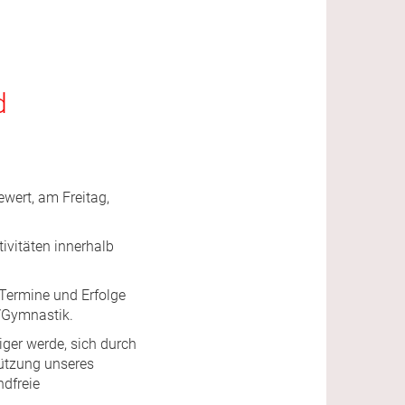
d
wert, am Freitag,
ivitäten innerhalb
 Termine und Erfolge
c/Gymnastik.
iger werde, sich durch
tützung unseres
ndfreie