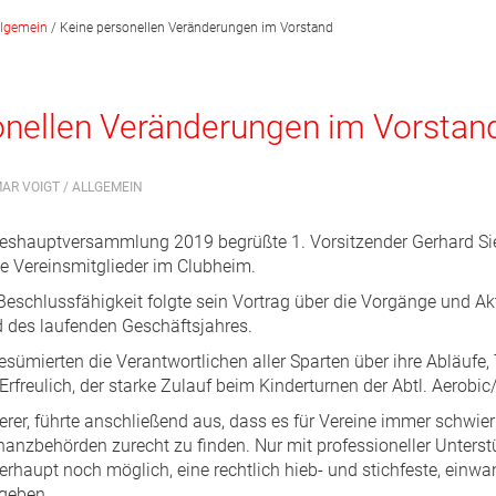
llgemein
/
Keine personellen Veränderungen im Vorstand
onellen Veränderungen im Vorstan
MAR VOIGT /
ALLGEMEIN
reshauptversammlung 2019 begrüßte 1. Vorsitzender Gerhard Sie
he Vereinsmitglieder im Clubheim.
Beschlussfähigkeit folgte sein Vortrag über die Vorgänge und Akt
 des laufenden Geschäftsjahres.
sümierten die Verantwortlichen aller Sparten über ihre Abläufe,
rfreulich, der starke Zulauf beim Kinderturnen der Abtl. Aerobi
rer, führte anschließend aus, dass es für Vereine immer schwier
nanzbehörden zurecht zu finden. Nur mit professioneller Unters
erhaupt noch möglich, eine rechtlich hieb- und stichfeste, einwa
geben.