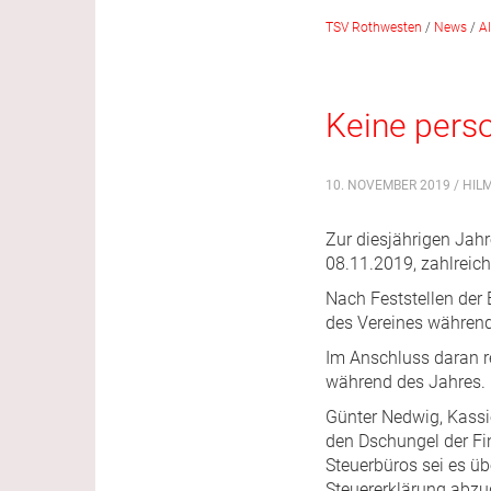
TSV Rothwesten
/
News
/
A
Keine pers
10. NOVEMBER 2019 / HIL
Zur diesjährigen Jah
08.11.2019, zahlreic
Nach Feststellen der 
des Vereines während
Im Anschluss daran re
während des Jahres. E
Günter Nedwig, Kassie
den Dschungel der Fi
Steuerbüros sei es üb
Steuererklärung abzu