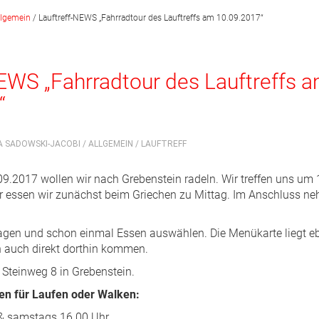
llgemein
/
Lauftreff-NEWS „Fahrradtour des Lauftreffs am 10.09.2017“
EWS „Fahrradtour des Lauftreffs 
“
A SADOWSKI-JACOBI /
ALLGEMEIN
/
LAUFTREFF
9.2017 wollen wir nach Grebenstein radeln. Wir treffen uns um 
r essen wir zunächst beim Griechen zu Mittag. Im Anschluss ne
ntragen und schon einmal Essen auswählen. Die Menükarte liegt e
nn auch direkt dorthin kommen.
 Steinweg 8 in Grebenstein.
en für Laufen oder Walken:
 & samstags 16.00 Uhr