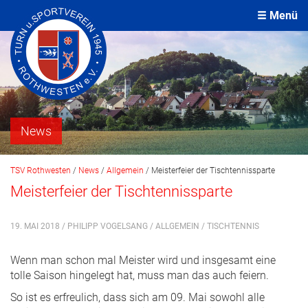
Menü
News
TSV Rothwesten
/
News
/
Allgemein
/
Meisterfeier der Tischtennissparte
Meisterfeier der Tischtennissparte
19. MAI 2018 / PHILIPP VOGELSANG /
ALLGEMEIN
/
TISCHTENNIS
Wenn man schon mal Meister wird und insgesamt eine
tolle Saison hingelegt hat, muss man das auch feiern.
So ist es erfreulich, dass sich am 09. Mai sowohl alle