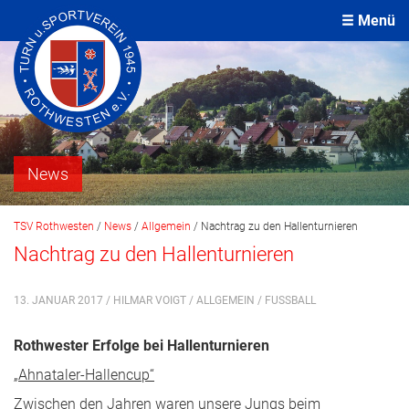
Menü
News
TSV Rothwesten
/
News
/
Allgemein
/
Nachtrag zu den Hallenturnieren
Nachtrag zu den Hallenturnieren
13. JANUAR 2017 / HILMAR VOIGT /
ALLGEMEIN
/
FUSSBALL
Rothwester Erfolge bei Hallenturnieren
„Ahnataler-Hallencup“
Zwischen den Jahren waren unsere Jungs beim