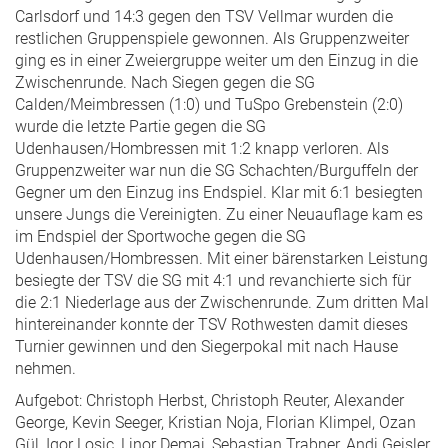
Carlsdorf und 14:3 gegen den TSV Vellmar wurden die
restlichen Gruppenspiele gewonnen. Als Gruppenzweiter
ging es in einer Zweiergruppe weiter um den Einzug in die
Zwischenrunde. Nach Siegen gegen die SG
Calden/Meimbressen (1:0) und TuSpo Grebenstein (2:0)
wurde die letzte Partie gegen die SG
Udenhausen/Hombressen mit 1:2 knapp verloren. Als
Gruppenzweiter war nun die SG Schachten/Burguffeln der
Gegner um den Einzug ins Endspiel. Klar mit 6:1 besiegten
unsere Jungs die Vereinigten. Zu einer Neuauflage kam es
im Endspiel der Sportwoche gegen die SG
Udenhausen/Hombressen. Mit einer bärenstarken Leistung
besiegte der TSV die SG mit 4:1 und revanchierte sich für
die 2:1 Niederlage aus der Zwischenrunde. Zum dritten Mal
hintereinander konnte der TSV Rothwesten damit dieses
Turnier gewinnen und den Siegerpokal mit nach Hause
nehmen.
Aufgebot: Christoph Herbst, Christoph Reuter, Alexander
George, Kevin Seeger, Kristian Noja, Florian Klimpel, Ozan
Gül, Igor Losic, Linor Demaj, Sebastian Trabner, Andi Geisler.