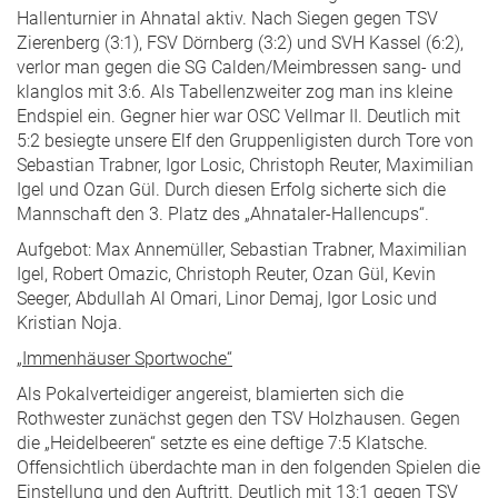
Hallenturnier in Ahnatal aktiv. Nach Siegen gegen TSV
Zierenberg (3:1), FSV Dörnberg (3:2) und SVH Kassel (6:2),
verlor man gegen die SG Calden/Meimbressen sang- und
klanglos mit 3:6. Als Tabellenzweiter zog man ins kleine
Endspiel ein. Gegner hier war OSC Vellmar II. Deutlich mit
5:2 besiegte unsere Elf den Gruppenligisten durch Tore von
Sebastian Trabner, Igor Losic, Christoph Reuter, Maximilian
Igel und Ozan Gül. Durch diesen Erfolg sicherte sich die
Mannschaft den 3. Platz des „Ahnataler-Hallencups“.
Aufgebot: Max Annemüller, Sebastian Trabner, Maximilian
Igel, Robert Omazic, Christoph Reuter, Ozan Gül, Kevin
Seeger, Abdullah Al Omari, Linor Demaj, Igor Losic und
Kristian Noja.
„Immenhäuser Sportwoche“
Als Pokalverteidiger angereist, blamierten sich die
Rothwester zunächst gegen den TSV Holzhausen. Gegen
die „Heidelbeeren“ setzte es eine deftige 7:5 Klatsche.
Offensichtlich überdachte man in den folgenden Spielen die
Einstellung und den Auftritt. Deutlich mit 13:1 gegen TSV