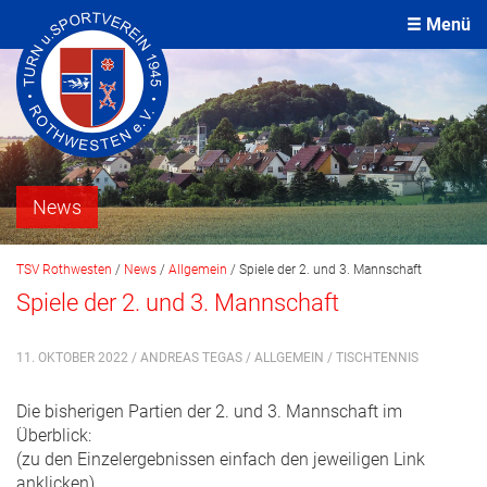
Menü
News
TSV Rothwesten
/
News
/
Allgemein
/
Spiele der 2. und 3. Mannschaft
Spiele der 2. und 3. Mannschaft
11. OKTOBER 2022 / ANDREAS TEGAS /
ALLGEMEIN
/
TISCHTENNIS
Die bisherigen Partien der 2. und 3. Mannschaft im
Überblick:
(zu den Einzelergebnissen einfach den jeweiligen Link
anklicken)