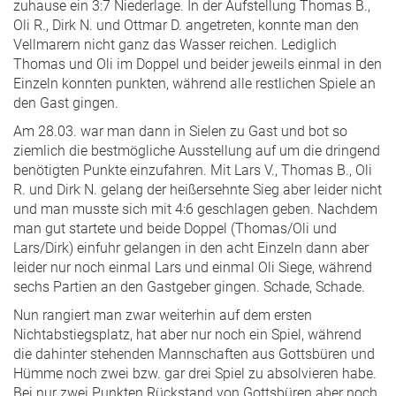
zuhause ein 3:7 Niederlage. In der Aufstellung Thomas B.,
Oli R., Dirk N. und Ottmar D. angetreten, konnte man den
Vellmarern nicht ganz das Wasser reichen. Lediglich
Thomas und Oli im Doppel und beider jeweils einmal in den
Einzeln konnten punkten, während alle restlichen Spiele an
den Gast gingen.
Am 28.03. war man dann in Sielen zu Gast und bot so
ziemlich die bestmögliche Ausstellung auf um die dringend
benötigten Punkte einzufahren. Mit Lars V., Thomas B., Oli
R. und Dirk N. gelang der heißersehnte Sieg aber leider nicht
und man musste sich mit 4:6 geschlagen geben. Nachdem
man gut startete und beide Doppel (Thomas/Oli und
Lars/Dirk) einfuhr gelangen in den acht Einzeln dann aber
leider nur noch einmal Lars und einmal Oli Siege, während
sechs Partien an den Gastgeber gingen. Schade, Schade.
Nun rangiert man zwar weiterhin auf dem ersten
Nichtabstiegsplatz, hat aber nur noch ein Spiel, während
die dahinter stehenden Mannschaften aus Gottsbüren und
Hümme noch zwei bzw. gar drei Spiel zu absolvieren habe.
Bei nur zwei Punkten Rückstand von Gottsbüren aber noch