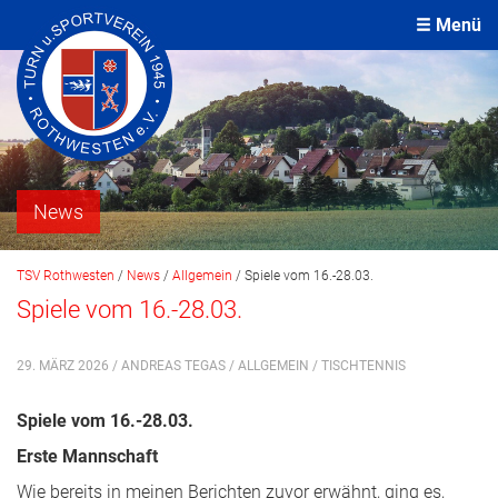
Menü
News
TSV Rothwesten
/
News
/
Allgemein
/
Spiele vom 16.-28.03.
Spiele vom 16.-28.03.
29. MÄRZ 2026 / ANDREAS TEGAS /
ALLGEMEIN
/
TISCHTENNIS
Spiele vom 16.-28.03.
Erste Mannschaft
Wie bereits in meinen Berichten zuvor erwähnt, ging es,