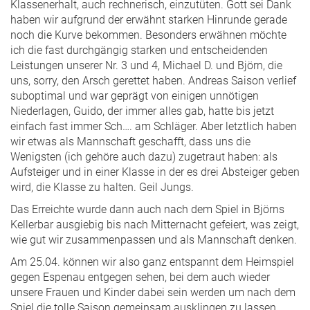
Klassenerhalt, auch rechnerisch, einzutüten. Gott sei Dank
haben wir aufgrund der erwähnt starken Hinrunde gerade
noch die Kurve bekommen. Besonders erwähnen möchte
ich die fast durchgängig starken und entscheidenden
Leistungen unserer Nr. 3 und 4, Michael D. und Björn, die
uns, sorry, den Arsch gerettet haben. Andreas Saison verlief
suboptimal und war geprägt von einigen unnötigen
Niederlagen, Guido, der immer alles gab, hatte bis jetzt
einfach fast immer Sch…. am Schläger. Aber letztlich haben
wir etwas als Mannschaft geschafft, dass uns die
Wenigsten (ich gehöre auch dazu) zugetraut haben: als
Aufsteiger und in einer Klasse in der es drei Absteiger geben
wird, die Klasse zu halten. Geil Jungs.
Das Erreichte wurde dann auch nach dem Spiel in Björns
Kellerbar ausgiebig bis nach Mitternacht gefeiert, was zeigt,
wie gut wir zusammenpassen und als Mannschaft denken.
Am 25.04. können wir also ganz entspannt dem Heimspiel
gegen Espenau entgegen sehen, bei dem auch wieder
unsere Frauen und Kinder dabei sein werden um nach dem
Spiel die tolle Saison gemeinsam ausklingen zu lassen.