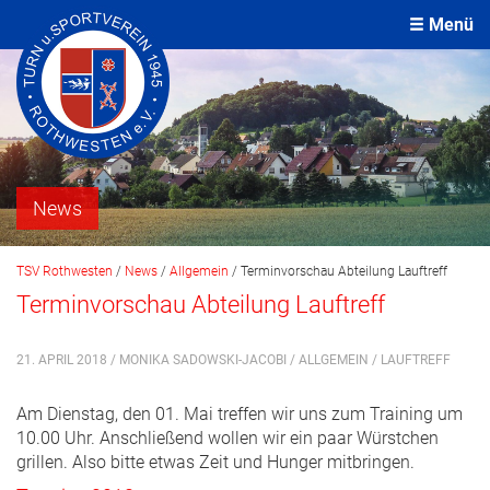
Menü
News
TSV Rothwesten
/
News
/
Allgemein
/
Terminvorschau Abteilung Lauftreff
Terminvorschau Abteilung Lauftreff
21. APRIL 2018 / MONIKA SADOWSKI-JACOBI /
ALLGEMEIN
/
LAUFTREFF
Am Dienstag, den 01. Mai treffen wir uns zum Training um
10.00 Uhr. Anschließend wollen wir ein paar Würstchen
grillen. Also bitte etwas Zeit und Hunger mitbringen.