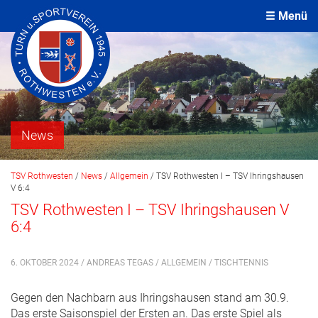
Menü
News
TSV Rothwesten
/
News
/
Allgemein
/
TSV Rothwesten I – TSV Ihringshausen
V 6:4
TSV Rothwesten I – TSV Ihringshausen V
6:4
6. OKTOBER 2024 / ANDREAS TEGAS /
ALLGEMEIN
/
TISCHTENNIS
Gegen den Nachbarn aus Ihringshausen stand am 30.9.
Das erste Saisonspiel der Ersten an. Das erste Spiel als