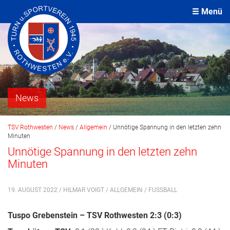
Menü
News
TSV Rothwesten
/
News
/
Allgemein
/
Unnötige Spannung in den letzten zehn
Minuten
Unnötige Spannung in den letzten zehn
Minuten
19. AUGUST 2022 / HILMAR VOIGT /
ALLGEMEIN
/
FUSSBALL
Tuspo Grebenstein – TSV Rothwesten 2:3 (0:3)