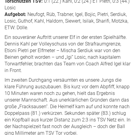
Torschützen TSV:
0:1 (22.) Kahl, 0:2 (24.) ET Pietri, 0:3 (44.)
Losic
Aufgebot:
Neufogt, Rüb, Trabner, Igel, Bojic, Pietri, Serdiuk,
Losic, Guthof, Kahl, Haldorn, Siewert, Isilak, Sharifi, Motzka,
ETW: Dölle.
Ein souveräner Auftritt unserer Elf in der ersten Spielhälfte.
Dennis Kahl per Volleyschuss von der Strafraumgrenze,
Etioni Pietri per Elfmeter – Mischa Serdiuk war von den
Beinen geholt worden – und „Igi“ Losic, nach kapitalem
Torwartfehler, brachten das Team von Coach Alfred Igel klar
in Front.
Im zweiten Durchgang versäumten es unsere Jungs die
klare Führung auszubauen. Bis kurz vor dem Abpfiff, knapp
10 Minuten waren noch zu gehen, hielt das Ergebnis
unserer Mannschaft. Aus unerklärlichen Gründen dann das
große „Fracksausen“. Die Heimelf kam auf und konnte nach
Doppelpass (81.) verkürzen. Sekunden später (83.) schlug
ein Kopfball aus kurzer Distanz zum 2:3 ins TSV Netz ein. In
der Nachspielzeit fast noch der Ausgleich – doch der Ball
ging Millimeter am TSV Tor vorbei.