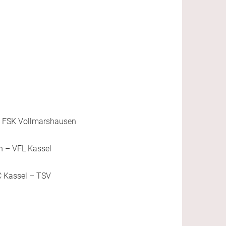
“: FSK Vollmarshausen
n – VFL Kassel
C Kassel – TSV