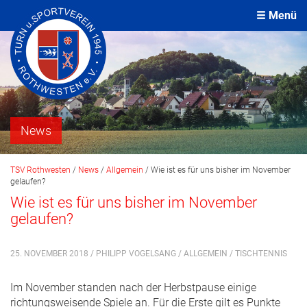
Menü
News
TSV Rothwesten
/
News
/
Allgemein
/
Wie ist es für uns bisher im November
gelaufen?
Wie ist es für uns bisher im November
gelaufen?
25. NOVEMBER 2018 / PHILIPP VOGELSANG /
ALLGEMEIN
/
TISCHTENNIS
Im November standen nach der Herbstpause einige
richtungsweisende Spiele an. Für die Erste gilt es Punkte