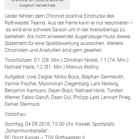
Torschütze zum zwischenzeitlichen
Ausgleich: Natnael Haile
Leider fehlten dem Chronist positive Eindrücke des
Rothwester Teams. Aus der Ferne kann er nur resümieren –
es wird eine schwere Saison um in der Kreisoberliga zu
bestehen. Als nicht anwesender Augenzeuge muss dieses
Statement für eine Spielbewertung ausreichen. Weitere
Chronisten und Analysten sind gern gesehen.
Torschützen: 0:1 (28. Min.) Christian Nickel, 1:1 (74. Min.)
Natnael Haile, 1:2 (81. Min.) Marcus Wollny
Aufgebot: Uwe Ziegler, Mirko Boos, Stephan Germeroth,
Yannik Fischer, Maximilian Ziegenbalg, Lars Nedwig,
Benjamin Kamusin, Dejan Bojic, Natnael Haile, Torsten
Werner, Fabio Garufi, Osan Gül, Philipp Last, Lennart Prieg,
Daniel Steinruck
Vorschau:
Sonntag, 04.09.2016, 15.00 Uhr, Kassel, Sportplatz
„Scharnhorststraße“:
BC Sport Kassel – TSV Rothwesten II