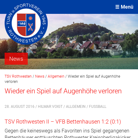
Menü
News
TSV Rothwesten
/
News
/
Allgemein
/
Wieder ein Spiel auf Augenhöhe
verloren
Wieder ein Spiel auf Augenhöhe verloren
28. AUGUST 2016 / HILMAR VOIGT /
ALLGEMEIN
/
FUSSBALL
TSV Rothwesten II – VFB Bettenhausen 1:2 (0:1)
Gegen die keineswegs als Favoriten ins Spiel gegangenen
Bettenhäuser enttäuschten Rothwester Kreisoberligakicker.