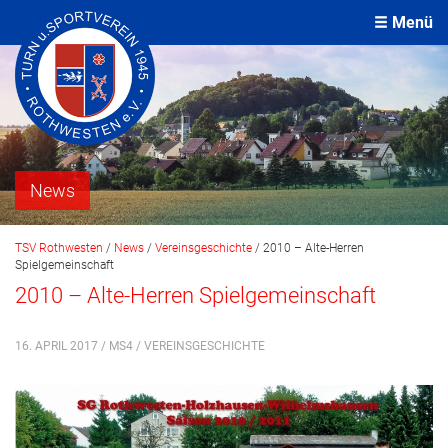
Menü
News
TSV Rothwesten
/
News
/
Vereinsgeschichte
/
2010 – Alte-Herren
Spielgemeinschaft
2010 – Alte-Herren Spielgemeinschaft
16. APRIL 2017 / MS4 /
VEREINSGESCHICHTE