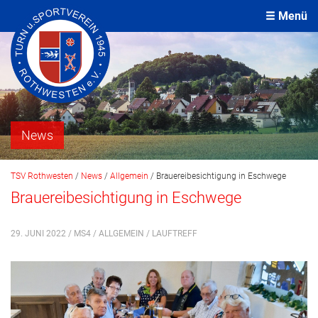
Menü
News
TSV Rothwesten
/
News
/
Allgemein
/
Brauereibesichtigung in Eschwege
Brauereibesichtigung in Eschwege
29. JUNI 2022 / MS4 /
ALLGEMEIN
/
LAUFTREFF