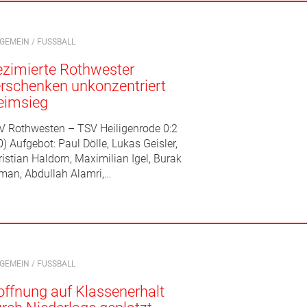
LGEMEIN
/
FUSSBALL
zimierte Rothwester
rschenken unkonzentriert
eimsieg
V Rothwesten – TSV Heiligenrode 0:2
0) Aufgebot: Paul Dölle, Lukas Geisler,
istian Haldorn, Maximilian Igel, Burak
man, Abdullah Alamri,
…
LGEMEIN
/
FUSSBALL
ffnung auf Klassenerhalt