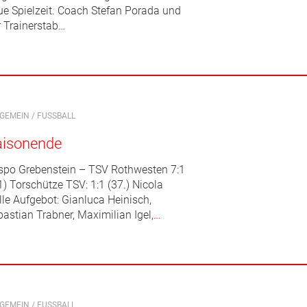
ue Spielzeit. Coach Stefan Porada und
r Trainerstab
…
LGEMEIN
/
FUSSBALL
aisonende
spo Grebenstein – TSV Rothwesten 7:1
1) Torschütze TSV: 1:1 (37.) Nicola
lle Aufgebot: Gianluca Heinisch,
astian Trabner, Maximilian Igel,
…
LGEMEIN
/
FUSSBALL