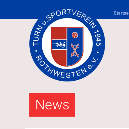
Startse
News