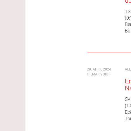
du
TS
(0:
Be
Bul
28. APRIL 2024
AL
HILMAR VOIGT
En
Na
SV
(1:
Eck
To