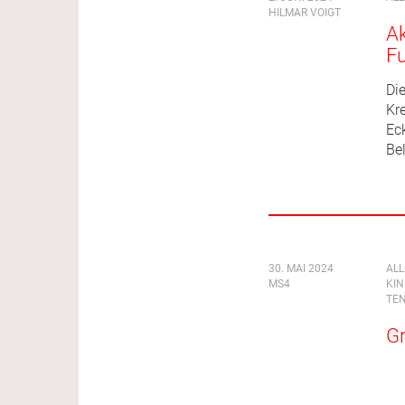
HILMAR VOIGT
Ak
Fu
Di
Kre
Ec
Be
30. MAI 2024
AL
MS4
KI
TEN
Gr