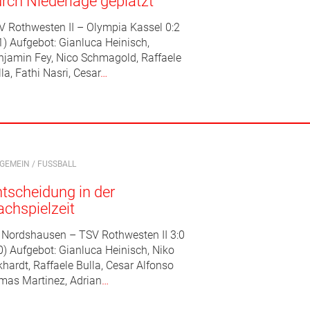
rch Niederlage geplatzt
V Rothwesten II – Olympia Kassel 0:2
1) Aufgebot: Gianluca Heinisch,
njamin Fey, Nico Schmagold, Raffaele
la, Fathi Nasri, Cesar
…
LGEMEIN
/
FUSSBALL
tscheidung in der
chspielzeit
 Nordshausen – TSV Rothwesten II 3:0
0) Aufgebot: Gianluca Heinisch, Niko
hardt, Raffaele Bulla, Cesar Alfonso
mas Martinez, Adrian
…