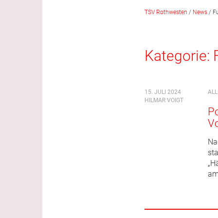
TSV Rothwesten
/
News
/
F
Kategorie:
15. JULI 2024
AL
HILMAR VOIGT
Po
Vo
Na
st
„H
am