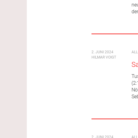
ne
de
2. JUNI 2024
AL
HILMAR VOIGT
S
Tu
(2:
Nö
Seb
2. JUNI 2024
AL