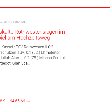
LGEMEIN
/
FUSSBALL
skalte Rothwester siegen im
piel am Hochzeitsweg
 Kassel : TSV Rothwesten II 0:2
schützen TSV: 0:1 (62.) Elfmetertor
dullah Alamri, 0:2 (78.) Mischa Serdiuk
fgebot: Gianluca
…
8
9
…
64
65
66
→