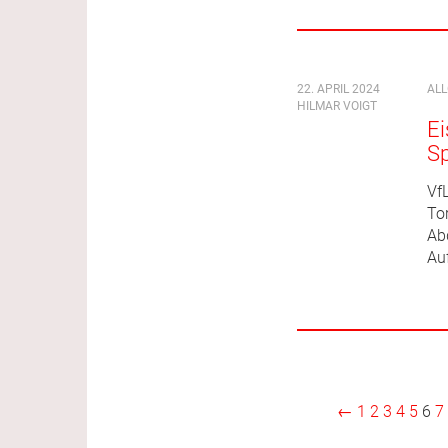
22. APRIL 2024
AL
HILMAR VOIGT
Ei
S
VfL
Tor
Ab
Au
←
1
2
3
4
5
6
7