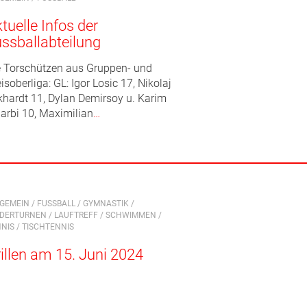
tuelle Infos der
ssballabteilung
e Torschützen aus Gruppen- und
isoberliga: GL: Igor Losic 17, Nikolaj
khardt 11, Dylan Demirsoy u. Karim
larbi 10, Maximilian
…
LGEMEIN
/
FUSSBALL
/
GYMNASTIK
/
NDERTURNEN
/
LAUFTREFF
/
SCHWIMMEN
/
NIS
/
TISCHTENNIS
illen am 15. Juni 2024