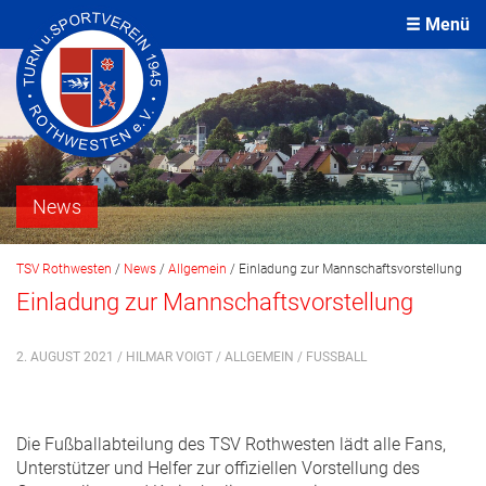
Menü
News
TSV Rothwesten
/
News
/
Allgemein
/
Einladung zur Mannschaftsvorstellung
Einladung zur Mannschaftsvorstellung
2. AUGUST 2021 / HILMAR VOIGT /
ALLGEMEIN
/
FUSSBALL
Die Fußballabteilung des TSV Rothwesten lädt alle Fans,
Unterstützer und Helfer zur offiziellen Vorstellung des