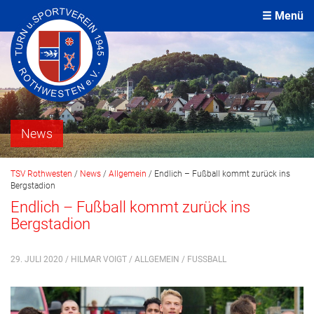
Menü
News
TSV Rothwesten
/
News
/
Allgemein
/
Endlich – Fußball kommt zurück ins
Bergstadion
Endlich – Fußball kommt zurück ins
Bergstadion
29. JULI 2020 / HILMAR VOIGT /
ALLGEMEIN
/
FUSSBALL