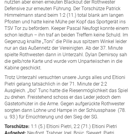
nutzten aber einen erneuten Blackout der Rothwester
Defensive zur erneuten Führung. Der Torschütze Patrick
Himmelmann stand beim 1:2 (11.) total blank am langen
Pfosten und hatte keine Mühe per Kopf das Sportgerät ins
TSV Tor zu befördern. Keeper Pascal Neufogt konnte einem
schon leidtun – ihn traf an beiden Treffern keine Schuld. Im
Gegenzug knallte „Toni“ die Pille aus spitzem Winkel leider
nur an das Außennetz der Vereinigten. Ab der 37. Minute
spielte Rothwesten dann in Unterzahl. Dylan Demirsoy sah
die gelb/rote Karte und wurde vom Unparteiischen in die
Kabine geschickt.
Trotz Unterzahl versuchten unsere Jungs alles und Eltioni
Pietri gelang tatsächlich in der 71. Minute der 2:2
Ausgleich. „Ibo“ Tunc hatte die Riesenmöglichkeit das Spiel
zu drehen. Freistehend schoss er das Leder jedoch dem
Gästetorhüter in die Arme. Gegen aufgerückte Rothwester
sorgten dann Lohne und Hampe in der Schlussphase (78.
u. 93.) für Ernüchterung und den Sieg der SG.
Torschütze:
1:1 (5.) Eltioni Pietri, 2:2 (71.) Eltioni Pietri
Aufgebot:
Neufogt, Trabner, Igel, Bojic, Siewert, Pietri,