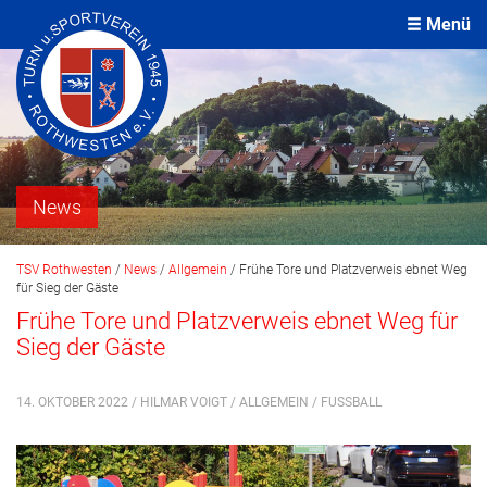
Menü
News
TSV Rothwesten
/
News
/
Allgemein
/
Frühe Tore und Platzverweis ebnet Weg
für Sieg der Gäste
Frühe Tore und Platzverweis ebnet Weg für
Sieg der Gäste
14. OKTOBER 2022 / HILMAR VOIGT /
ALLGEMEIN
/
FUSSBALL