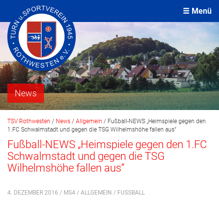
Menü
News
TSV Rothwesten
/
News
/
Allgemein
/
Fußball-NEWS „Heimspiele gegen den
1.FC Schwalmstadt und gegen die TSG Wilhelmshöhe fallen aus“
Fußball-NEWS „Heimspiele gegen den 1.FC
Schwalmstadt und gegen die TSG
Wilhelmshöhe fallen aus“
4. DEZEMBER 2016 / MS4 /
ALLGEMEIN
/
FUSSBALL