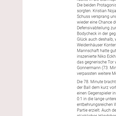
Die beiden Protagonis
sorgten. Kristian Noj
Schuss versprang und
wieder eine Chance d
Defensivabteilung zur
Bodycheck in der geg
Glück auch deshalb, w
Weidenhäuser Konter 
Mannschaft hatte gute
inszenierte Niko Eck
das gegnerische Tor 
Gonnermann (73. Min.)
verpassten weitere Mö
Die 78. Minute bracht
der Ball dem kurz vor
einen Gegenspieler i
0:1 in die lange unt
entbehrungsreichen W
Partie erzielt. Auch
glückliches Händchen 