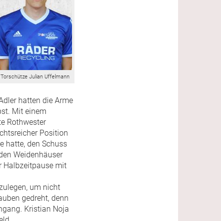
Torschütze Julian Uffelmann
Adler hatten die Arme
st. Mit einem
ste Rothwester
chtsreicher Position
e hatte, den Schuss
er den Weidenhäuser
r Halbzeitpause mit
zulegen, um nicht
rauben gedreht, denn
hgang. Kristian Noja
eld.