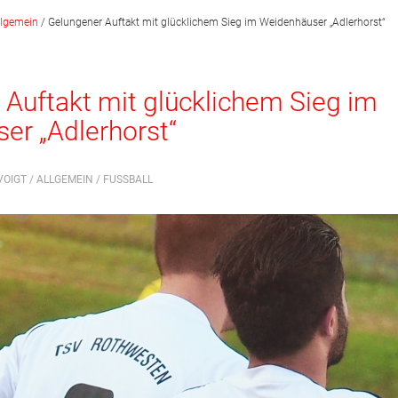
llgemein
/
Gelungener Auftakt mit glücklichem Sieg im Weidenhäuser „Adlerhorst“
Auftakt mit glücklichem Sieg im
er „Adlerhorst“
VOIGT /
ALLGEMEIN
/
FUSSBALL