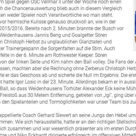
im Spiel gegen OSC Vellmar II unter der Woche noch einen
och die Chancenauswertung blieb auch in diesem Vergleich
en weder Spieler noch Verantwortliche wo man steht.
vor heimische Kulisse genauso druckvoll an, wie in der
2015/2016. Bereits nach 2. Minuten brannte der Busch vor
 Weidenhausens Jannis Beng und Goalgetter Sören
Christoph Herbst zu unglaublichen Glanztaten und
r Trainergespann die Sorgenfalten auf die Stirn. Auch
elte in der 6. Minute am Rothwester Keeper. Sören
n der linken Seite und Kim nahm den Ball volley. Die Fans der 
ssen, machten aber die Rechnung ohne Zerberus Christoph Herb
te er das Geschoss ab und sicherte die Null im Ergebnis. Die er
 hatte Igor Losic in der 23. Minute. Allerdings bekam er in aussi
 Ball, so dass Weidenhausens Torhüter Alexander Eck keine Müh
 Freistoß aus 30 Metern Entfernung, getreten von „Igi“, ging üb
den Spielanteilen und Tormöglichkeiten war unser Team bis zu
 appellierte Coach Gerhard Siewert an seine Jungs den Hebel um
mmen. Wie sich herausstellte, hatte er an den richtigen Stellsch
sich zusammen und war wesentlich präsenter als im ersten Durc
tze und Niko Eckhardt dirigierte erfolgreich im offensiven Mittelf