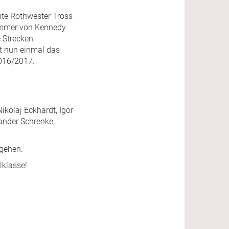
mte Rothwester Tross
Hammer von Kennedy
e Strecken
lt nun einmal das
2016/2017.
Nikolaj Eckhardt, Igor
xander Schrenke,
 gehen.
lklasse!