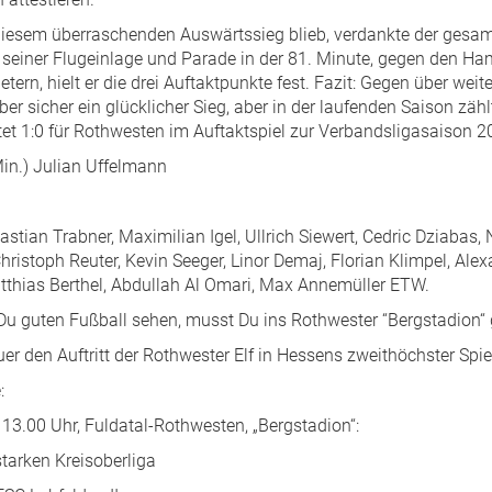
i diesem überraschenden Auswärtssieg blieb, verdankte der gesa
t seiner Flugeinlage und Parade in der 81. Minute, gegen den 
rn, hielt er die drei Auftaktpunkte fest. Fazit: Gegen über weit
r sicher ein glücklicher Sieg, aber in der laufenden Saison zäh
tet 1:0 für Rothwesten im Auftaktspiel zur Verbandsligasaison 
Min.) Julian Uffelmann
stian Trabner, Maximilian Igel, Ullrich Siewert, Cedric Dziabas, 
Christoph Reuter, Kevin Seeger, Linor Demaj, Florian Klimpel, Ale
tthias Berthel, Abdullah Al Omari, Max Annemüller ETW.
 Du guten Fußball sehen, musst Du ins Rothwester “Bergstadion“
er den Auftritt der Rothwester Elf in Hessens zweithöchster Spie
:
13.00 Uhr, Fuldatal-Rothwesten, „Bergstadion“:
starken Kreisoberliga