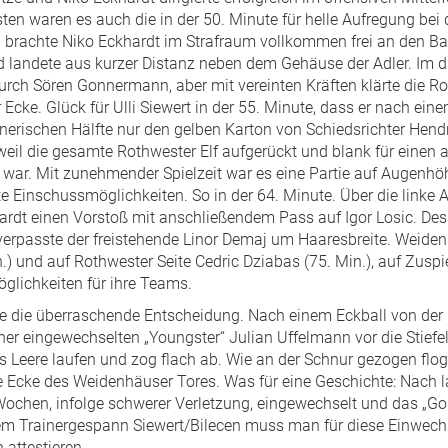
ten waren es auch die in der 50. Minute für helle Aufregung be
a brachte Niko Eckhardt im Strafraum vollkommen frei an den Ba
 landete aus kurzer Distanz neben dem Gehäuse der Adler. Im 
urch Sören Gonnermann, aber mit vereinten Kräften klärte die R
 Ecke. Glück für Ulli Siewert in der 55. Minute, dass er nach ein
nerischen Hälfte nur den gelben Karton von Schiedsrichter Hend
eil die gesamte Rothwester Elf aufgerückt und blank für einen 
war. Mit zunehmender Spielzeit war es eine Partie auf Augenh
 Einschussmöglichkeiten. So in der 64. Minute. Über die linke A
hardt einen Vorstoß mit anschließendem Pass auf Igor Losic. Des
verpasste der freistehende Linor Demaj um Haaresbreite. Weide
 und auf Rothwester Seite Cedric Dziabas (75. Min.), auf Zuspie
glichkeiten für ihre Teams.
e die überraschende Entscheidung. Nach einem Eckball von der li
her eingewechselten „Youngster“ Julian Uffelmann vor die Stiefel.
ns Leere laufen und zog flach ab. Wie an der Schnur gezogen flo
ere Ecke des Weidenhäuser Tores. Was für eine Geschichte: Nach 
ochen, infolge schwerer Verletzung, eingewechselt und das „Gol
 dem Trainergespann Siewert/Bilecen muss man für diese Einwech
attestieren.