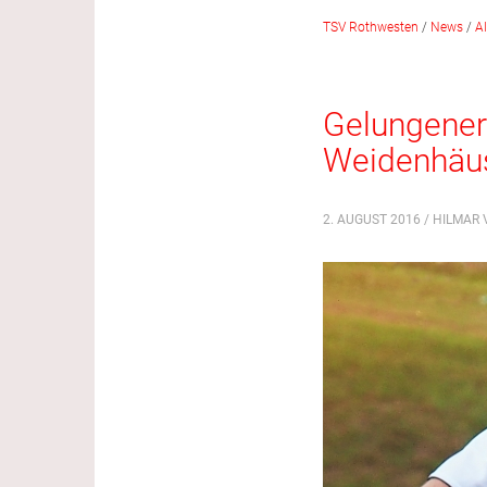
TSV Rothwesten
/
News
/
A
Gelungener 
Weidenhäus
2. AUGUST 2016 / HILMAR 