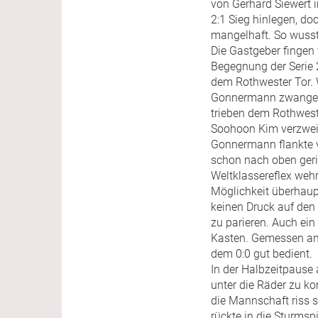
von Gerhard Siewert 
2:1 Sieg hinlegen, d
mangelhaft. So wusst
Die Gastgeber fingen 
Begegnung der Serie 
dem Rothwester Tor.
Gonnermann zwangen 
trieben dem Rothweste
Soohoon Kim verzweif
Gonnermann flankte vo
schon nach oben geri
Weltklassereflex wehr
Möglichkeit überhaupt
keinen Druck auf den
zu parieren. Auch ein
Kasten. Gemessen an 
dem 0:0 gut bedient.
In der Halbzeitpause
unter die Räder zu ko
die Mannschaft riss 
rückte in die Sturmspi