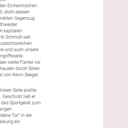
i den Einheimischen
ll, doch dessen
direkten Gegenzug
othwester
em kapitalen
rik Schmidt sah.
aussichtsreichen
öhe und auch unsere
ngriffsseite
sen weite Flanke vor
nhausen durch Sören
l von Kevin Seeger,
nken Seite prallte
 Geschickt ließ er
g das Sportgerät zum
langen
dene Tor“ in der
selung ein