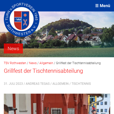
Menü
News
TSV Rothwesten
/
News
/
Allgemein
/
Grillfest der Tischtennisabteilung
Grillfest der Tischtennisabteilung
31. JULI 2023 / ANDREAS TEGAS /
ALLGEMEIN
/
TISCHTENNIS