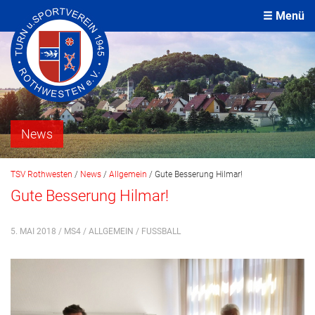
Menü
News
TSV Rothwesten
/
News
/
Allgemein
/
Gute Besserung Hilmar!
Gute Besserung Hilmar!
5. MAI 2018 / MS4 /
ALLGEMEIN
/
FUSSBALL