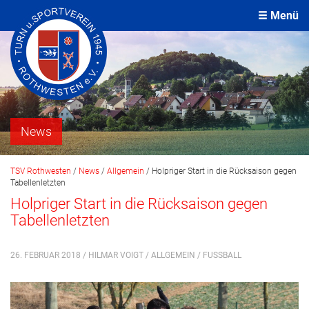
Menü
News
TSV Rothwesten
/
News
/
Allgemein
/
Holpriger Start in die Rücksaison gegen
Tabellenletzten
Holpriger Start in die Rücksaison gegen
Tabellenletzten
26. FEBRUAR 2018 / HILMAR VOIGT /
ALLGEMEIN
/
FUSSBALL