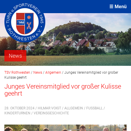
Menü
News
TSV Rothwesten
/
News
/
Allgemein
/
Junges Vereinsmitglied vor großer
Kulisse geehrt
Junges Vereinsmitglied vor großer Kulisse
geehrt
28. OKTOBER 2024 / HILMAR VOIGT /
ALLGEMEIN
/
FUSSBALL
/
KINDERTURNEN
/
VEREINSGESCHICHTE