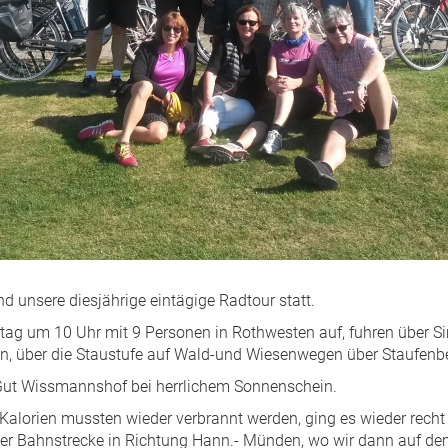
 unsere diesjährige eintägige Radtour statt.
tag um 10 Uhr mit 9 Personen in Rothwesten auf, fuhren über
, über die Staustufe auf Wald-und Wiesenwegen über Staufenbe
 Gut Wissmannshof bei herrlichem Sonnenschein.
alorien mussten wieder verbrannt werden, ging es wieder recht 
der Bahnstrecke in Richtung Hann.- Münden, wo wir dann auf de