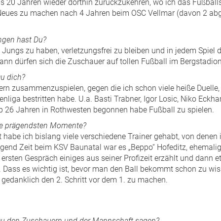
 20 Jahren wieder dorthin zurückzukehren, wo ich das Fußballs
eues zu machen nach 4 Jahren beim OSC Vellmar (davon 2 ab
ngen hast Du?
Jungs zu haben, verletzungsfrei zu bleiben und in jedem Spie
nn dürfen sich die Zuschauer auf tollen Fußball im Bergstadion
Du dich?
ern zusammenzuspielen, gegen die ich schon viele heiße Duelle, 
liga bestritten habe. U.a. Basti Trabner, Igor Losic, Niko Eckhar
p 26 Jahren in Rothwesten begonnen habe Fußball zu spielen.
e prägendsten Momente?
t habe ich bislang viele verschiedene Trainer gehabt, von denen i
gend Zeit beim KSV Baunatal war es „Beppo“ Hofeditz, ehemalige
 ersten Gespräch einiges aus seiner Profizeit erzählt und dann 
. Dass es wichtig ist, bevor man den Ball bekommt schon zu wi
 gedanklich den 2. Schritt vor dem 1. zu machen.
u den Zuschauern und der Mannschaft sagen?