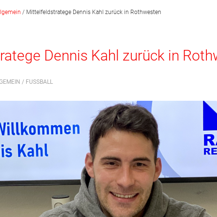
llgemein
/
Mittelfeldstratege Dennis Kahl zurück in Rothwesten
tratege Dennis Kahl zurück in Rot
GEMEIN
/
FUSSBALL