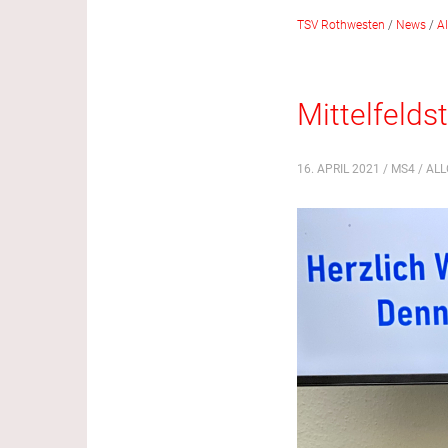
TSV Rothwesten
/
News
/
A
Mittelfelds
16. APRIL 2021 / MS4 /
ALL