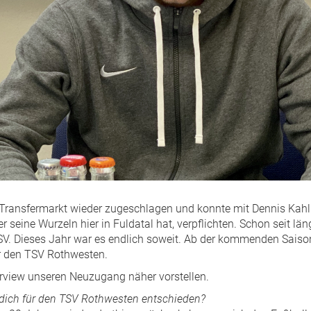
Transfermarkt wieder zugeschlagen und konnte mit Dennis Kahl
er seine Wurzeln hier in Fuldatal hat, verpflichten. Schon seit lä
V. Dieses Jahr war es endlich soweit. Ab der kommenden Saiso
r den TSV Rothwesten.
terview unseren Neuzugang näher vorstellen.
ich für den TSV Rothwesten entschieden?