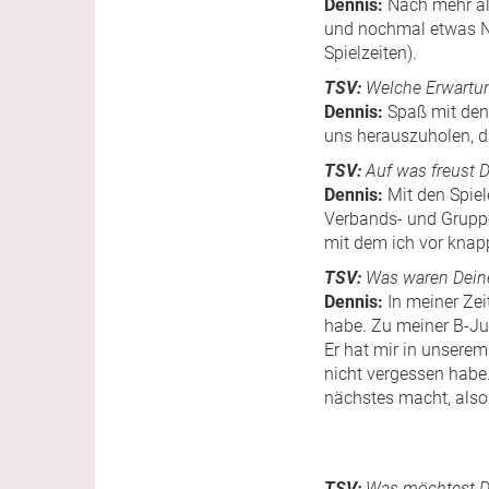
Dennis:
Nach mehr als
und nochmal etwas N
Spielzeiten).
TSV:
Welche Erwartu
Dennis:
Spaß mit den 
uns herauszuholen, da
TSV:
Auf was freust 
Dennis:
Mit den Spiel
Verbands- und Gruppen
mit dem ich vor knap
TSV:
Was waren Dein
Dennis:
In meiner Zei
habe. Zu meiner B-Ju
Er hat mir in unserem
nicht vergessen habe
nächstes macht, also
TSV:
Was möchtest D