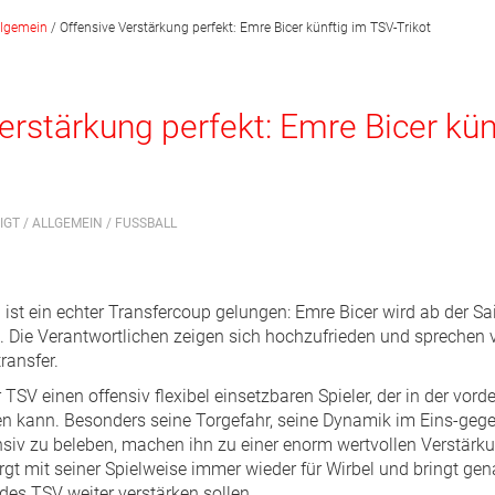
llgemein
/
Offensive Verstärkung perfekt: Emre Bicer künftig im TSV-Trikot
erstärkung perfekt: Emre Bicer kün
IGT /
ALLGEMEIN
/
FUSSBALL
st ein echter Transfercoup gelungen: Emre Bicer wird ab der S
. Die Verantwortlichen zeigen sich hochzufrieden und sprechen v
ransfer.
 TSV einen offensiv flexibel einsetzbaren Spieler, der in der vor
den kann. Besonders seine Torgefahr, seine Dynamik im Eins-geg
ensiv zu beleben, machen ihn zu einer enorm wertvollen Verstärku
t mit seiner Spielweise immer wieder für Wirbel und bringt gena
 des TSV weiter verstärken sollen.