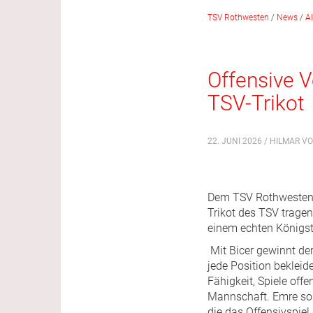
TSV Rothwesten
/
News
/
A
Offensive V
TSV-Trikot
22. JUNI 2026 / HILMAR VO
Dem TSV Rothwesten i
Trikot des TSV tragen
einem echten Königst
Mit Bicer gewinnt der
jede Position beklei
Fähigkeit, Spiele off
Mannschaft. Emre sorg
die das Offensivspiel