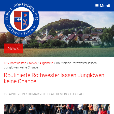
Menü
News
TSV Rothwesten
/
News
/
Allgemein
/
Routinierte Rothwester lassen
Junglöwen keine Chance
Routinierte Rothwester lassen Junglöwen
keine Chance
19. APRIL 2019 / HILMAR VOIGT /
ALLGEMEIN
/
FUSSBALL