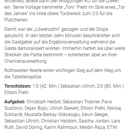
Mittelfeld, leitete dann den endgültigen KO für die Löwen
ein. Seine Vorlage hämmerte „Toni“ Pietri im Stile eines „Tor
des Jahres“ ins linke obere Tordreieck zum 2:0 für die
Platzherren.
Damit war der „Löwenzahn“ gezogen und der Drops
gelutscht. In den letzten zehn Minuten beschränkten sich
die Gastgeber auf die Ergebnisverwaltung während die
Gäste demoralisiert wirkten. Immerhin hatten sie über weite
Strecken die Partie bestimmt – scheiterten aber an ihrer
Chancenauswertung.
Rothwesten feierte einen wichtigen Sieg auf dem Weg um
die Tabellenspitze.
Torschützen:
1:0 (42. Min.) Sebastian Ullrich, 2:0 (80. Min.)
Eltioni Pietri
Aufgebot:
Christoph Herbst, Sebastian Trabner, Pavo
Susilovic, Dejan Bojic, Ullrich Siewert, Eltioni Pietri, Nikolaj
Eckhardt, Mustafa-Berkay Gökceoglu, Kevin Seeger,
Sebastian Ullrich, Christian Haldorn, Sascha Jordan, Lars
Ruth, David Döring, Karim Rahmoun, Meldin Raza, ETW: