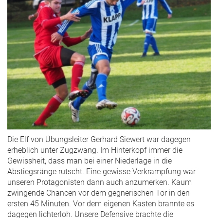
Die Elf von Übungsleiter Gerhard Siewert war dagegen
erheblich unter Zugzwang. Im Hinterkopf immer die
Gewissheit, dass man bei einer Niederlage in die
Abstiegsränge rutscht. Eine gewisse Verkrampfung war
unseren Protagonisten dann auch anzumerken. Kaum
zwingende Chancen vor dem gegnerischen Tor in den
ersten 45 Minuten. Vor dem eigenen Kasten brannte es
dagegen lichterloh. Unsere Defensive brachte die