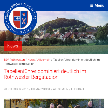
Menü
News
TSV Rothwesten
/
News
/
Allgemein
/
Tabellenführer dominiert deutlich im
Rothwester Bergstadion
Tabellenführer dominiert deutlich im
Rothwester Bergstadion
28. OKTOBER 2016 / HILMAR VOIGT /
ALLGEMEIN
/
FUSSBALL