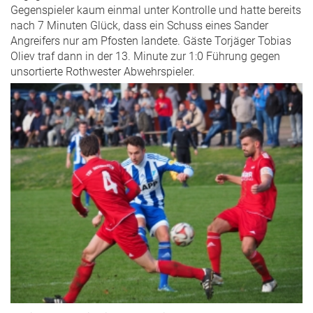
Gegenspieler kaum einmal unter Kontrolle und hatte bereits
nach 7 Minuten Glück, dass ein Schuss eines Sander
Angreifers nur am Pfosten landete. Gäste Torjäger Tobias
Oliev traf dann in der 13. Minute zur 1:0 Führung gegen
unsortierte Rothwester Abwehrspieler.