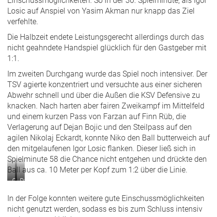
Einschussmöglichkeiten. So in der 30. Spielminute, als Igor
Losic auf Anspiel von Yasim Akman nur knapp das Ziel
verfehlte.
Die Halbzeit endete Leistungsgerecht allerdings durch das
nicht geahndete Handspiel glücklich für den Gastgeber mit
1:1.
Im zweiten Durchgang wurde das Spiel noch intensiver. Der
TSV agierte konzentriert und versuchte aus einer sicheren
Abwehr schnell und über die Außen die KSV Defensive zu
knacken. Nach harten aber fairen Zweikampf im Mittelfeld
und einem kurzen Pass von Farzan auf Finn Rüb, die
Verlagerung auf Dejan Bojic und den Steilpass auf den
agilen Nikolaj Eckardt, konnte Niko den Ball butterweich auf
den mitgelaufenen Igor Losic flanken. Dieser ließ sich in
Spielminute 58 die Chance nicht entgehen und drückte den
Ball aus ca. 10 Meter per Kopf zum 1:2 über die Linie.
Große
Dynamischer
Freude
Antritt
In der Folge konnten weitere gute Einschussmöglichkeiten
nach
von
dem
Ulli
nicht genutzt werden, sodass es bis zum Schluss intensiv
Siegtreffer
Siewert