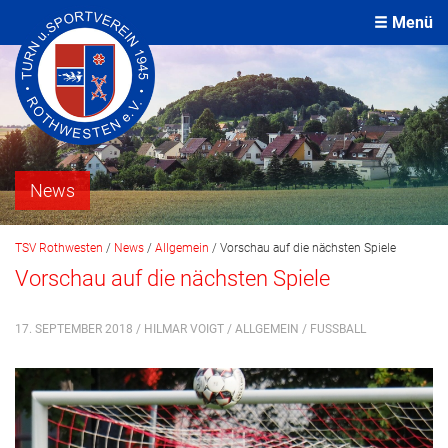
Menü
News
TSV Rothwesten
/
News
/
Allgemein
/
Vorschau auf die nächsten Spiele
Vorschau auf die nächsten Spiele
17. SEPTEMBER 2018 / HILMAR VOIGT /
ALLGEMEIN
/
FUSSBALL