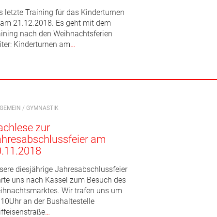
 letzte Training für das Kinderturnen
t am 21.12.2018. Es geht mit dem
aining nach den Weihnachtsferien
iter: Kinderturnen am
…
LGEMEIN
/
GYMNASTIK
chlese zur
hresabschlussfeier am
0.11.2018
sere diesjährige Jahresabschlussfeier
hrte uns nach Kassel zum Besuch des
ihnachtsmarktes. Wir trafen uns um
.10Uhr an der Bushaltestelle
iffeisenstraße
…