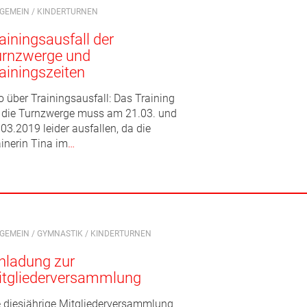
LGEMEIN
/
KINDERTURNEN
ainingsausfall der
urnzwerge und
ainingszeiten
o über Trainingsausfall: Das Training
r die Turnzwerge muss am 21.03. und
03.2019 leider ausfallen, da die
ainerin Tina im
…
LGEMEIN
/
GYMNASTIK
/
KINDERTURNEN
nladung zur
itgliederversammlung
e diesjährige Mitgliederversammlung