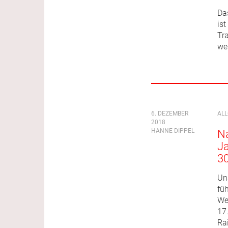
Das
is
Tr
we
6. DEZEMBER
AL
2018
HANNE DIPPEL
Na
Ja
3
Un
fü
We
17
Ra