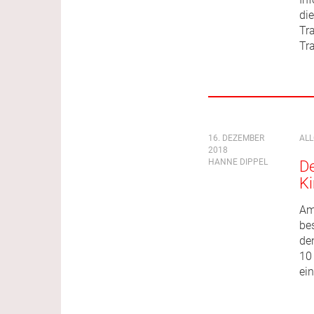
di
Tra
Tr
16. DEZEMBER
AL
2018
HANNE DIPPEL
D
Ki
Am
be
de
10
ei