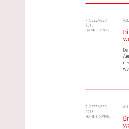
7. DEZEMBER
AL
2018
HANNE DIPPEL
Bi
wä
Da
Ae
de
we
7. DEZEMBER
AL
2018
HANNE DIPPEL
Bi
wä