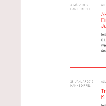
4. MÄRZ 2019
AL
HANNE DIPPEL
Ak
Ei
J
Inf
01.
we
die
28. JANUAR 2019
AL
HANNE DIPPEL
Tr
Ki
In