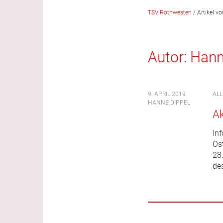
TSV Rothwesten
/
Artikel v
Autor:
Hann
9. APRIL 2019
AL
HANNE DIPPEL
Ak
In
Os
28.
des