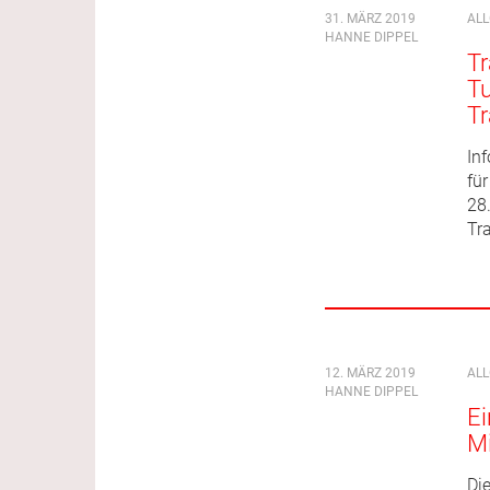
31. MÄRZ 2019
AL
HANNE DIPPEL
Tr
T
Tr
Inf
fü
28.
Tr
12. MÄRZ 2019
AL
HANNE DIPPEL
Ei
M
Di