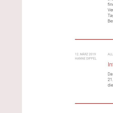
fi
Ver
Ta
Be
12. MÄRZ 2019
AL
HANNE DIPPEL
In
Da
21
die