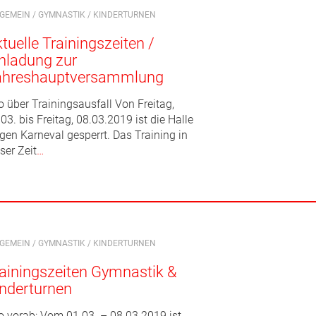
LGEMEIN
/
GYMNASTIK
/
KINDERTURNEN
tuelle Trainingszeiten /
nladung zur
ahreshauptversammlung
o über Trainingsausfall Von Freitag,
03. bis Freitag, 08.03.2019 ist die Halle
gen Karneval gesperrt. Das Training in
ser Zeit
…
LGEMEIN
/
GYMNASTIK
/
KINDERTURNEN
ainingszeiten Gymnastik &
nderturnen
fo vorab: Vom 01.03. – 08.03.2019 ist