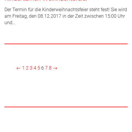
Der Termin für die Kinderweihnachtsfeier steht fest! Sie wird
am Freitag, den 08.12.2017 in der Zeit zwischen 15:00 Uhr
und
…
←
1
2
3
4
5
6
7
8
→