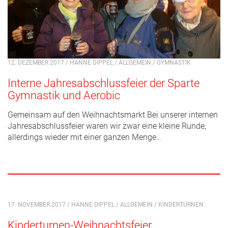
12. DEZEMBER 2017 / HANNE DIPPEL /
ALLGEMEIN
/
GYMNASTIK
Interne Jahresabschlussfeier der Sparte
Gymnastik und Aerobic
Gemeinsam auf den Weihnachtsmarkt Bei unserer internen
Jahresabschlussfeier waren wir zwar eine kleine Runde,
allerdings wieder mit einer ganzen Menge
…
17. NOVEMBER 2017 / HANNE DIPPEL /
ALLGEMEIN
/
KINDERTURNEN
Kinderturnen-Weihnachtsfeier