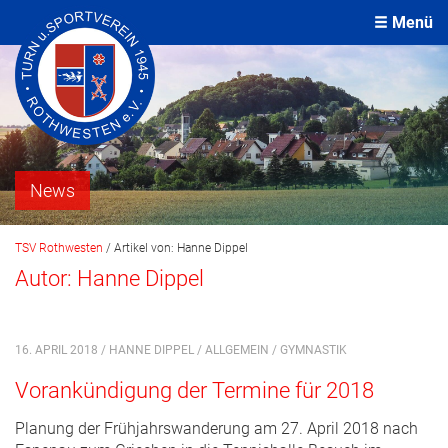
Menü
News
TSV Rothwesten
/
Artikel von: Hanne Dippel
Autor:
Hanne Dippel
16. APRIL 2018 / HANNE DIPPEL /
ALLGEMEIN
/
GYMNASTIK
Vorankündigung der Termine für 2018
Planung der Frühjahrswanderung am 27. April 2018 nach