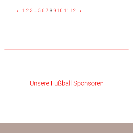
←
1
2
3
…
5
6
7
8
9
10
11
12
→
Unsere Fußball Sponsoren