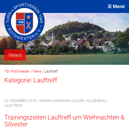
Menü
News
TSV Rothwesten
/
News
/
Lauftreff
Kategorie:
Lauftreff
22. DEZEMBER 2018 / MONIKA SADOWSKI-JACOBI /
ALLGEMEIN
/
LAUFTREFF
Trainingszeiten Lauftreff um Weihnachten &
Silvester