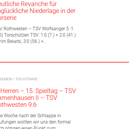
utliche Revanche für
glückliche Niederlage in der
rserie
V Rothwesten – TSV Wolfsanger 5 :1
0) Torschützen TSV: 1:0 (7.) + 2:0 (41.)
im Belarbi, 3:0 (56.) +
…
LGEMEIN
/
TISCHTENNIS
 Herren – 15. Spieltag – TSV
mmenhausen II – TSV
othwesten 9:6
ne Woche nach der Schlappe in
ufungen wollten wir uns den formal
ch nötigen einen Punkt zum