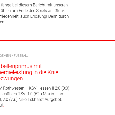
h fange bei diesem Bericht mit unseren
fühlen am Ende des Spiels an: Glück,
friedenheit, auch Erlösung! Denn durch
nen
…
LGEMEIN
/
FUSSBALL
bellenprimus mit
ergieleistung in die Knie
ezwungen
V Rothwesten – KSV Hessen II 2:0 (0:0)
rschützen TSV: 1:0 (62.) Maximilian
l, 2:0 (73.) Niko Eckhardt Aufgebot:
ul
…