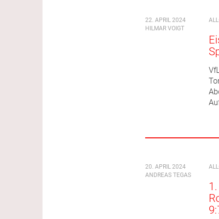
22. APRIL 2024
AL
HILMAR VOIGT
Ei
S
VfL
Tor
Ab
Au
20. APRIL 2024
AL
ANDREAS TEGAS
1.
Ro
9: