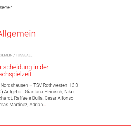
llgemein
Allgemein
LGEMEIN
/
FUSSBALL
tscheidung in der
chspielzeit
 Nordshausen – TSV Rothwesten II 3:0
0) Aufgebot: Gianluca Heinisch, Niko
hardt, Raffaele Bulla, Cesar Alfonso
mas Martinez, Adrian
…