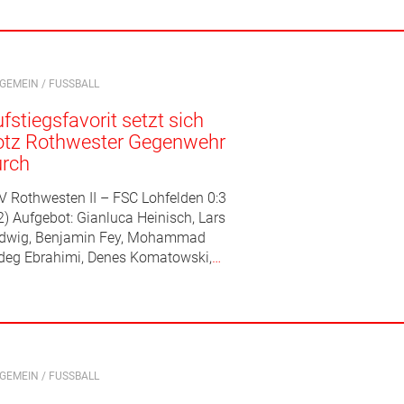
LGEMEIN
/
FUSSBALL
fstiegsfavorit setzt sich
otz Rothwester Gegenwehr
urch
V Rothwesten II – FSC Lohfelden 0:3
2) Aufgebot: Gianluca Heinisch, Lars
dwig, Benjamin Fey, Mohammad
deg Ebrahimi, Denes Komatowski,
…
LGEMEIN
/
FUSSBALL