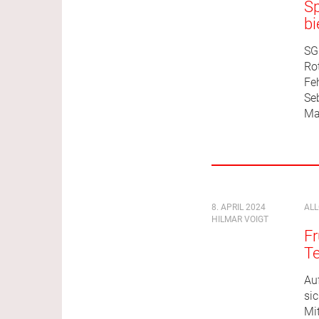
Sp
bi
SG
Ro
Fe
Seb
Max
8. APRIL 2024
AL
HILMAR VOIGT
Fr
T
Au
sic
Mi