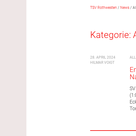
TSV Rothwesten
/
News
/
A
Kategorie:
28. APRIL 2024
AL
HILMAR VOIGT
En
Na
SV
(1:
Eck
To