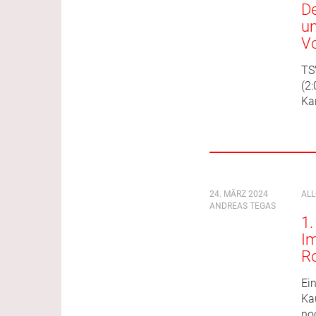
De
un
Vo
TS
(2:
Kar
24. MÄRZ 2024
AL
ANDREAS TEGAS
1.
I
R
Ei
Ka
no