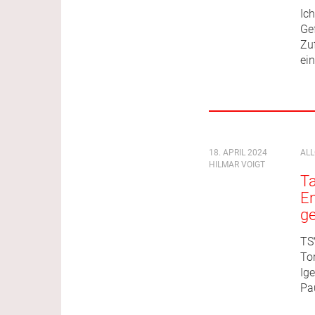
Ic
Ge
Zu
ei
18. APRIL 2024
AL
HILMAR VOIGT
Ta
En
g
TS
To
Ige
Pa