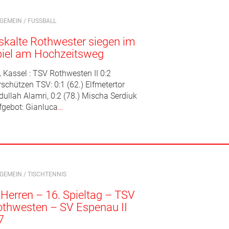
LGEMEIN
/
FUSSBALL
skalte Rothwester siegen im
piel am Hochzeitsweg
 Kassel : TSV Rothwesten II 0:2
schützen TSV: 0:1 (62.) Elfmetertor
dullah Alamri, 0:2 (78.) Mischa Serdiuk
fgebot: Gianluca
…
LGEMEIN
/
TISCHTENNIS
 Herren – 16. Spieltag – TSV
thwesten – SV Espenau II
7