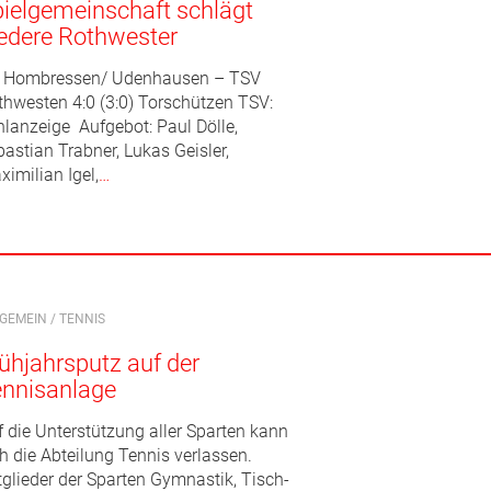
ielgemeinschaft schlägt
edere Rothwester
 Hombressen/ Udenhausen – TSV
thwesten 4:0 (3:0) Torschützen TSV:
hlanzeige Aufgebot: Paul Dölle,
astian Trabner, Lukas Geisler,
imilian Igel,
…
LGEMEIN
/
TENNIS
ühjahrsputz auf der
ennisanlage
f die Unterstützung aller Sparten kann
h die Abteilung Tennis verlassen.
tglieder der Sparten Gymnastik, Tisch-