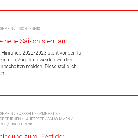
LGEMEIN
/
TISCHTENNIS
e neue Saison steht an!
e Hinrunde 2022/2023 steht vor der Tür.
e in den Vorjahren werden wir drei
nnschaften melden. Diese stelle ich
ch
…
LGEMEIN
/
FUSSBALL
/
GYMNASTIK
/
NDERTURNEN
/
LAUFTREFF
/
SCHWIMMEN
/
NIS
/
TISCHTENNIS
nladung zum „Fest der