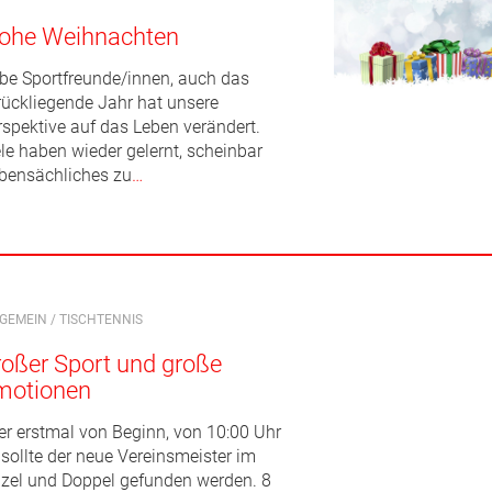
rohe Weihnachten
ebe Sportfreunde/innen, auch das
rückliegende Jahr hat unsere
rspektive auf das Leben verändert.
ele haben wieder gelernt, scheinbar
bensächliches zu
…
LGEMEIN
/
TISCHTENNIS
oßer Sport und große
motionen
er erstmal von Beginn, von 10:00 Uhr
 sollte der neue Vereinsmeister im
nzel und Doppel gefunden werden. 8