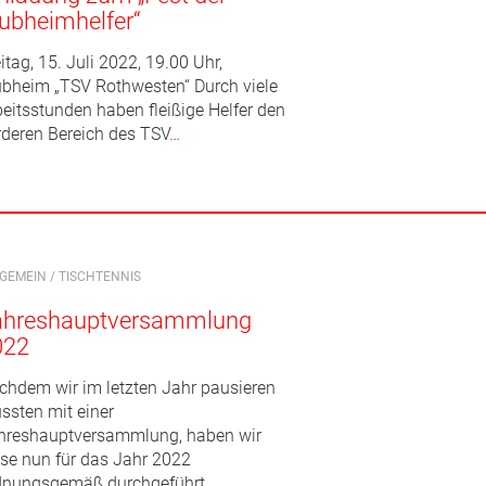
ubheimhelfer“
itag, 15. Juli 2022, 19.00 Uhr,
ubheim „TSV Rothwesten“ Durch viele
beitsstunden haben fleißige Helfer den
rderen Bereich des TSV
…
LGEMEIN
/
TISCHTENNIS
ahreshauptversammlung
022
chdem wir im letzten Jahr pausieren
ssten mit einer
hreshauptversammlung, haben wir
ese nun für das Jahr 2022
dnungsgemäß durchgeführt.
…