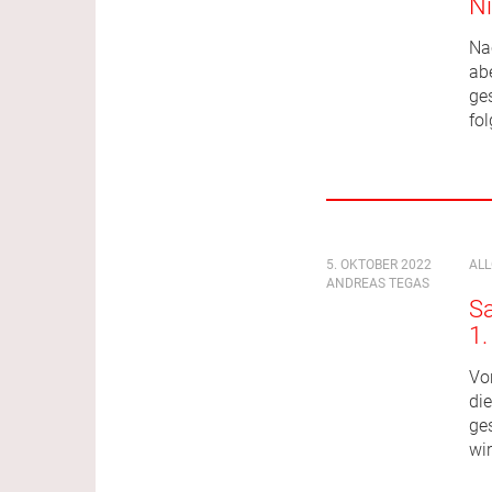
Ni
Na
ab
ge
fo
5. OKTOBER 2022
AL
ANDREAS TEGAS
Sa
1
Von
die
ges
wi