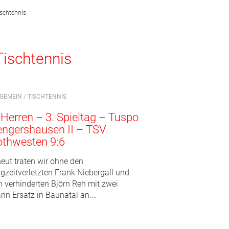
ischtennis
Tischtennis
LGEMEIN
/
TISCHTENNIS
 Herren – 3. Spieltag – Tuspo
ngershausen II – TSV
othwesten 9:6
neut traten wir ohne den
ngzeitverletzten Frank Niebergall und
n verhinderten Björn Reh mit zwei
nn Ersatz in Baunatal an.
…