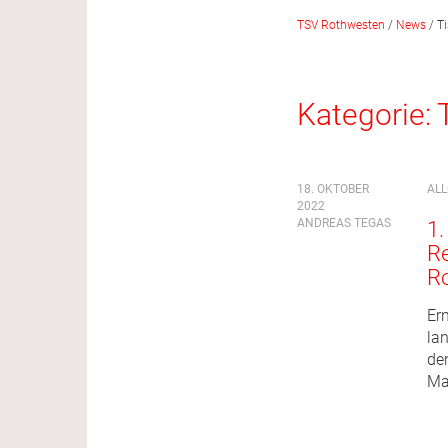
TSV Rothwesten
/
News
/
T
Kategorie:
18. OKTOBER
AL
2022
ANDREAS TEGAS
1.
Re
R
Er
la
de
Ma