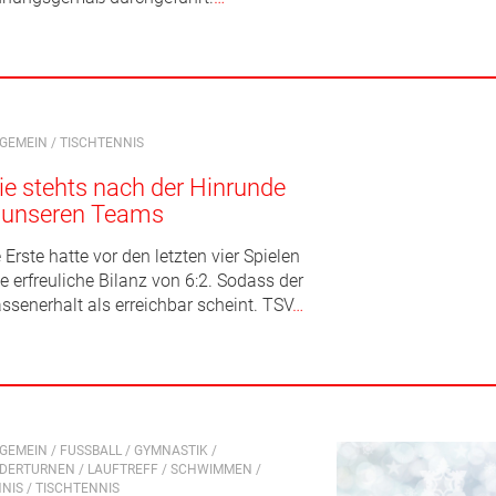
LGEMEIN
/
TISCHTENNIS
e stehts nach der Hinrunde
n unseren Teams
 Erste hatte vor den letzten vier Spielen
e erfreuliche Bilanz von 6:2. Sodass der
ssenerhalt als erreichbar scheint. TSV
…
LGEMEIN
/
FUSSBALL
/
GYMNASTIK
/
NDERTURNEN
/
LAUFTREFF
/
SCHWIMMEN
/
NIS
/
TISCHTENNIS