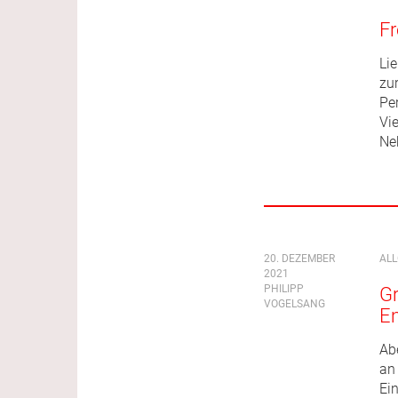
F
Li
zu
Pe
Vi
Ne
20. DEZEMBER
AL
2021
PHILIPP
Gr
VOGELSANG
E
Ab
an
Ei