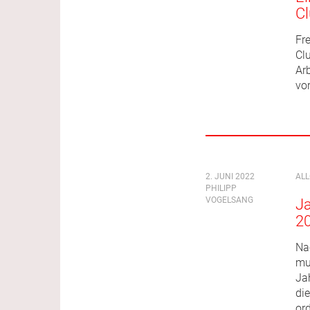
Cl
Fre
Cl
Ar
vo
2. JUNI 2022
AL
PHILIPP
VOGELSANG
J
2
Na
mu
Ja
di
or